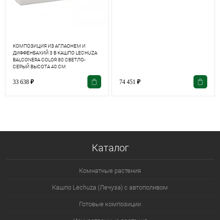
КОМПОЗИЦИЯ ИЗ АГЛАОНЕМ И
ДИФФЕНБАХИЙ 3 В КАШПО LECHUZA
BALCONERA COLOR 80 СВЕТЛО-
СЕРЫЙ ВЫСОТА 40 СМ
33 638
₽
74 451
₽
Каталог
Комнатные растения
Кашпо Lechuza (Лечуза) с автополивом
Готовые композиции