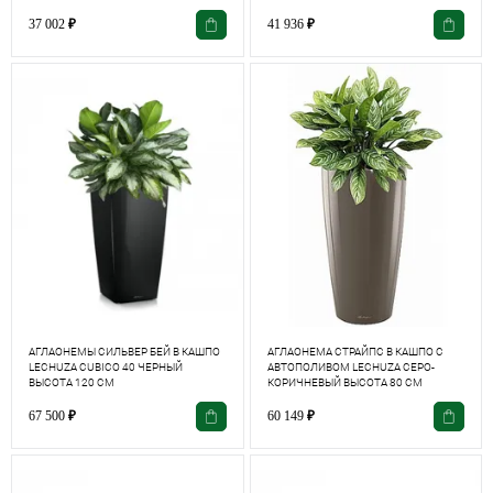
37 002
₽
41 936
₽
АГЛАОНЕМЫ СИЛЬВЕР БЕЙ В КАШПО
АГЛАОНЕМА СТРАЙПС В КАШПО С
LECHUZA CUBICO 40 ЧЕРНЫЙ
АВТОПОЛИВОМ LECHUZA СЕРО-
ВЫСОТА 120 СМ
КОРИЧНЕВЫЙ ВЫСОТА 80 СМ
67 500
₽
60 149
₽