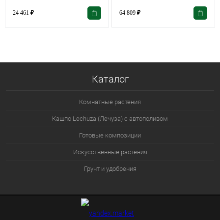
24 461
₽
64 809
₽
Каталог
Комнатные растения
Кашпо Lechuza (Лечуза) с автополивом
Готовые композиции
Искусственные растения
Грунт и удобрения