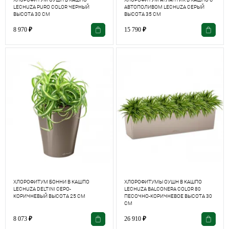
LECHUZA PURO COLOR ЧЕРНЫЙ
АВТОПОЛИВОМ LECHUZA СЕРЫЙ
ВЫСОТА 30 СМ
ВЫСОТА 35 СМ
8 970
₽
15 790
₽
ХЛОРОФИТУМ БОННИ В КАШПО
ХЛОРОФИТУМЫ ОУШН В КАШПО
LECHUZA DELTINI СЕРО-
LECHUZA BALCONERA COLOR 80
КОРИЧНЕВЫЙ ВЫСОТА 25 СМ
ПЕСОЧНО-КОРИЧНЕВОЕ ВЫСОТА 30
СМ
8 073
₽
26 910
₽