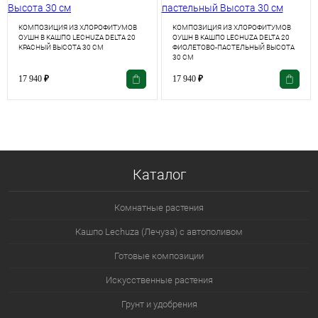
КОМПОЗИЦИЯ ИЗ ХЛОРОФИТУМОВ
КОМПОЗИЦИЯ ИЗ ХЛОРОФИТУМОВ
ОУШН В КАШПО LECHUZA DELTA 20
ОУШН В КАШПО LECHUZA DELTA 20
КРАСНЫЙ ВЫСОТА 30 СМ
ФИОЛЕТОВО-ПАСТЕЛЬНЫЙ ВЫСОТА
30 СМ
17 940
₽
17 940
₽
Каталог
Комнатные растения
Кашпо Lechuza (Лечуза) с автополивом
Готовые композиции
Искусственные растения
Грунт и удобрения