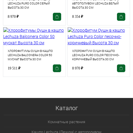
LECHUZA PURO COLOR СЕРЫЙ
АВТОПОЛИВОМ LECHUZA БЕЛЫЙ
ВЫСОТА 30 СМ
ВЫСОТА 30 СМ
8 970
₽
8 354
₽
ХЛОРОФИТУМЫ ОУШН В КАШПО
ХЛОРОФИТУМ ОУШН В КАШПО
LECHUZA BALCONERA COLOR 50
LECHUZA PURO COLOR ПЕСОЧНО-
МУСКАТ ВЫСОТА 30 СМ
КОРИЧНЕВЫЙ ВЫСОТА 30 СМ
19 511
₽
8 970
₽
Каталог
Комнатные растения
Кашпо Lechuza (Лечуза) с автополивом