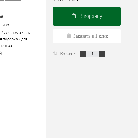
В корзину
ый
сливо
 / для дома / для
Заказать в 1 клик
я подарка / для
 центра
й
Кол-во: