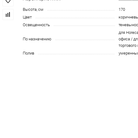
Высота, см
170
Цвет
коричнев
Освещенность
теневыно
для Horeca
По назначению
офиса / дл
торгового
Полив
умеренны