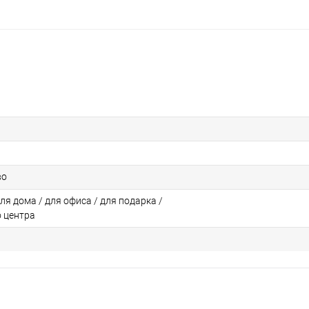
во
для дома / для офиса / для подарка /
о центра