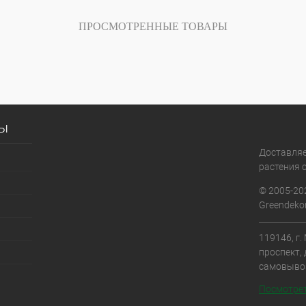
ПРОСМОТРЕННЫЕ ТОВАРЫ
сы
Доставля
растения с
© 2005-20
Greendekor
119146, г
проспект, 
самовыво
Посмотрет