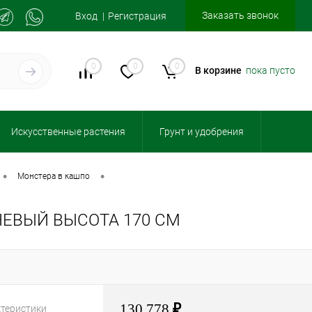
Заказать звонок
Вход
Регистрация
0
0
0
В корзине
пока пусто
Искусственные растения
Грунт и удобрения
•
•
монстера в кашпо
ЕВЫЙ ВЫСОТА 170 СМ
130 778
₽
ктеристики