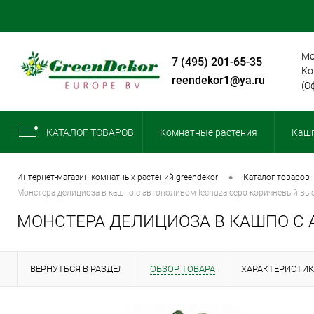
Мо
+7 (495) 201-65-35
Ко
greendekor1@ya.ru
(О
КАТАЛОГ ТОВАРОВ
Комнатные растения
Кашп
•
интернет-магазин комнатных растений greendekor
каталог товаров
монстера делициоза в кашпо с автополивом lechuza серо-коричневый вы
МОНСТЕРА ДЕЛИЦИОЗА В КАШПО С 
ВЕРНУТЬСЯ В РАЗДЕЛ
ОБЗОР ТОВАРА
ХАРАКТЕРИСТИ