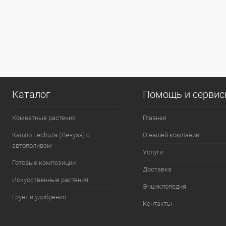
Каталог
Помощь и серви
Комнатные растения
Главная
Кашпо Lechuza (Лечуза) с
О нашей компании
автополивом
Услуги
Готовые композиции
Доставка
Искусственные растения
Энциклопедия
Грунт и удобрения
Контакты