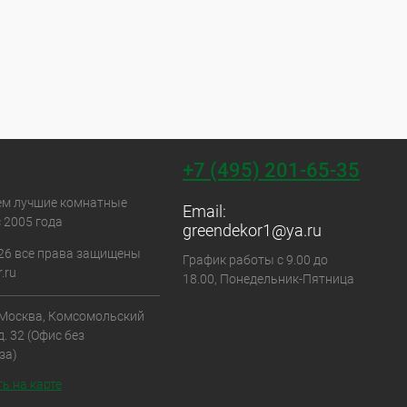
+7 (495) 201-65-35
ем лучшие комнатные
Email:
 2005 года
greendekor1@ya.ru
26 все права защищены
График работы с 9.00 до
.ru
18.00, Понедельник-Пятница
. Москва, Комсомольский
д. 32 (Офис без
за)
ь на карте