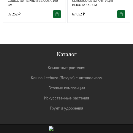
CUBICO 40 ЧЕРНЫЙ ВЫСОТА 190
СLASSICO LS 43 АНТРАЦИТ
СМ
ВЫСОТА 150 СМ
89 252
₽
67 052
₽
Каталог
Комнатные растения
Кашпо Lechuza (Лечуза) с автополивом
Готовые композиции
Искусственные растения
Грунт и удобрения