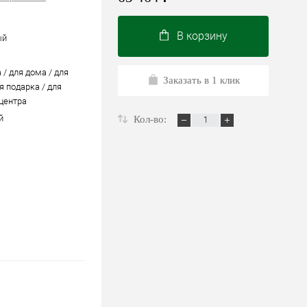
В корзину
ый
 / для дома / для
Заказать в 1 клик
я подарка / для
 центра
й
Кол-во: