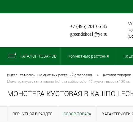
Мо
+7 (495) 201-65-35
Ко
greendekor1@ya.ru
(О
КАТАЛОГ ТОВАРОВ
Комнатные растения
Кашп
•
интернет-магазин комнатных растений greendekor
каталог товаров
монстера кустовая в кашпо lechuza cubico color 40 мускат высота 130 см
МОНСТЕРА КУСТОВАЯ В КАШПО LECH
ВЕРНУТЬСЯ В РАЗДЕЛ
ОБЗОР ТОВАРА
ХАРАКТЕРИСТИ