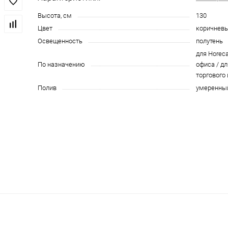
Высота, см
130
Цвет
коричнев
Освещенность
полутень
для Horeca
По назначению
офиса / дл
торгового
Полив
умеренны