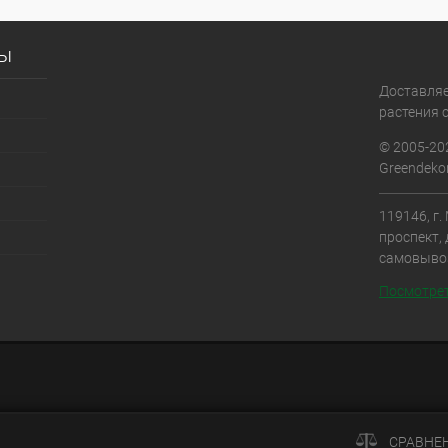
сы
Доставля
растения с
© 2005-20
Greendekor
119146, г
проспект, 
самовыво
Посмотрет
СРАВНЕ