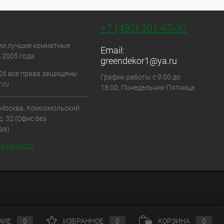
+7 (495) 201-65-35
ем лучшие комнатные
Email:
 2005 года
greendekor1@ya.ru
26 все права защищены
График работы с 9.00 до
.ru
18.00, Понедельник-Пятница
. Москва, Комсомольский
д. 32 (Офис без
за)
ь на карте
НИЕ
0
ИЗБРАННОЕ
0
КОРЗИНА
0