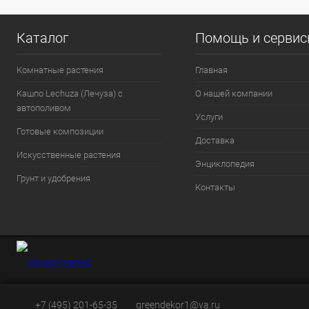
Каталог
Помощь и серви
Комнатные растения
Главная
Кашпо Lechuza (Лечуза) с
О нашей компании
автополивом
Услуги
Готовые композиции
Доставка
Искусственные растения
Энциклопедия
Грунт и удобрения
Контакты
+7 (495) 201-65-35
greendekor1@ya.ru