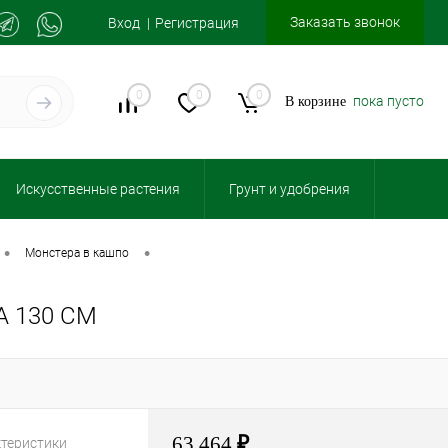
Заказать звонок
Вход
Регистрация
0
0
0
пока пусто
В корзине
Искусственные растения
Грунт и удобрения
•
•
монстера в кашпо
А 130 СМ
63 464
₽
ктеристики