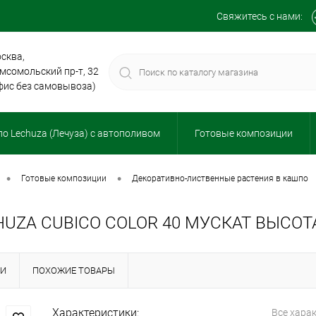
Свяжитесь с нами:
сква,
мсомольский пр-т, 32
фис без самовывоза)
о Lechuza (Лечуза) с автополивом
Готовые композиции
•
•
готовые композиции
декоративно-лиственные растения в кашпо
UZA CUBICO COLOR 40 МУСКАТ ВЫСОТ
КИ
ПОХОЖИЕ ТОВАРЫ
Характеристики:
Все хара