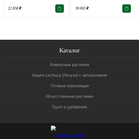
22 858
₽
39 693
₽
Каталог
Комнатные растения
Кашпо Lechuza (Лечуза) с автополивом
Готовые композиции
Искусственные растения
Грунт и удобрения