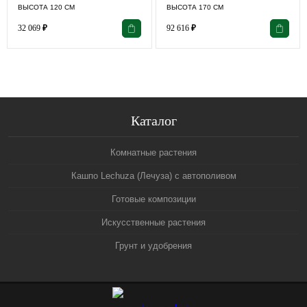
ВЫСОТА 120 СМ
ВЫСОТА 170 СМ
32 069
₽
92 616
₽
Каталог
Комнатные растения
Кашпо Lechuza (Лечуза) с автополивом
Готовые композиции
Искусственные растения
Грунт и удобрения