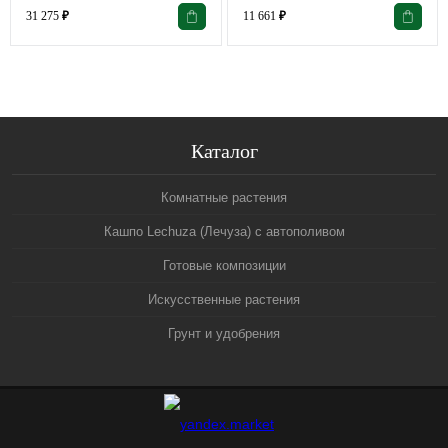
31 275
₽
11 661
₽
Каталог
Комнатные растения
Кашпо Lechuza (Лечуза) с автополивом
Готовые композиции
Искусственные растения
Грунт и удобрения