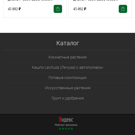
45 892
₽
45 892
₽
Каталог
Комнатные растения
Кашпо Lechuza (Лечуза) с автополивом
Готовые композиции
Искусственные растения
Грунт и удобрения