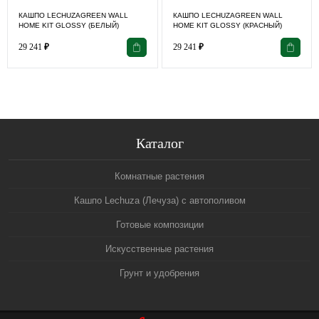
КАШПО LECHUZAGREEN WALL
КАШПО LECHUZAGREEN WALL
HOME KIT GLOSSY (БЕЛЫЙ)
HOME KIT GLOSSY (КРАСНЫЙ)
29 241
₽
29 241
₽
Каталог
Комнатные растения
Кашпо Lechuza (Лечуза) с автополивом
Готовые композиции
Искусственные растения
Грунт и удобрения