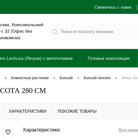
Свяжитесь с нами:
сква, Комсомольский
-т, 32 (Офис без
мовывоза)
по Lechuza (Лечуза) с автополивом
Готовые композиции
•
•
•
•
комнатные растения
бонсай
бонсай гинсенг
фикус б
СОТА 280 СМ
ХАРАКТЕРИСТИКИ
ПОХОЖИЕ ТОВАРЫ
Характеристики:
Все хара