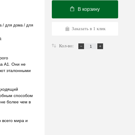
В корзину
a / для дома / для
Заказать в 1 клик
й
Кол-во:
рого
а А1. Они не
ают эталонными
дходящий
добным способом
ене более чем в
 всего мира и