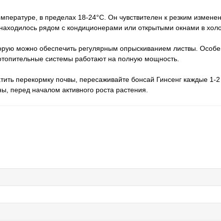
емпературе, в пределах 18-24°С. Он чувствителен к резким измен
е находилось рядом с кондиционерами или открытыми окнами в хол
торую можно обеспечить регулярным опрыскиванием листвы. Особе
 отопительные системы работают на полную мощность.
тить перекормку почвы, пересаживайте бонсай Гинсенг каждые 1-2 
ны, перед началом активного роста растения.