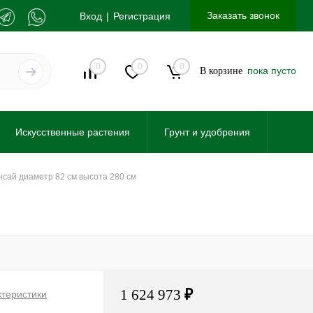
Заказать звонок
Вход
Регистрация
0
0
0
пока пусто
В корзине
Искусственные растения
Грунт и удобрения
онсай диаметр 82 см высота 280 см
1 624 973
₽
ктеристики