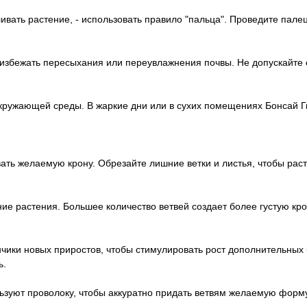
ивать растение, - использовать правило "пальца". Проведите палец
избежать пересыхания или переувлажнения почвы. Не допускайте 
окружающей среды. В жаркие дни или в сухих помещениях Бонсай Г
ать желаемую крону. Обрезайте лишние ветки и листья, чтобы рас
ие растения. Большее количество ветвей создает более густую кро
ончики новых приростов, чтобы стимулировать рост дополнительных 
ь.
зуют проволоку, чтобы аккуратно придать ветвям желаемую форму.