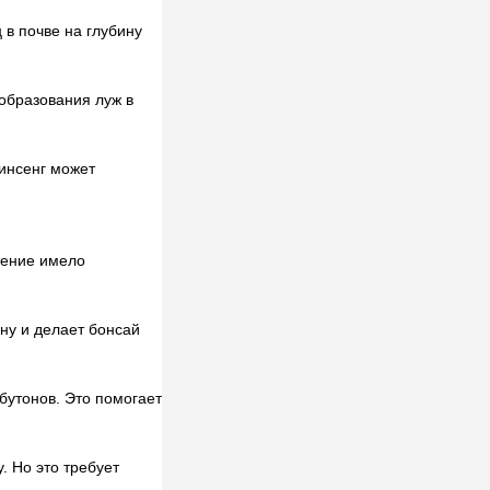
 в почве на глубину
образования луж в
инсенг может
тение имело
ну и делает бонсай
бутонов. Это помогает
 Но это требует