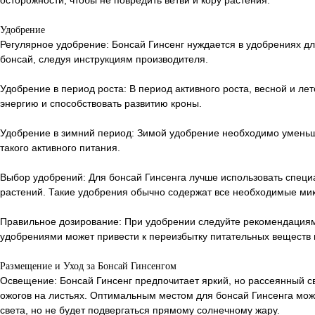
осторожности, чтобы не повредить ветви и кору растения.
Удобрение
Регулярное удобрение: Бонсай Гинсенг нуждается в удобрениях д
бонсай, следуя инструкциям производителя.
Удобрение в период роста: В период активного роста, весной и ле
энергию и способствовать развитию кроны.
Удобрение в зимний период: Зимой удобрение необходимо уменьшит
такого активного питания.
Выбор удобрений: Для бонсай Гинсенга лучше использовать спец
растений. Такие удобрения обычно содержат все необходимые мик
Правильное дозирование: При удобрении следуйте рекомендациям 
удобрениями может привести к переизбытку питательных веществ 
Размещение и Уход за Бонсай Гинсенгом
Освещение: Бонсай Гинсенг предпочитает яркий, но рассеянный св
ожогов на листьях. Оптимальным местом для бонсай Гинсенга може
света, но не будет подвергаться прямому солнечному жару.