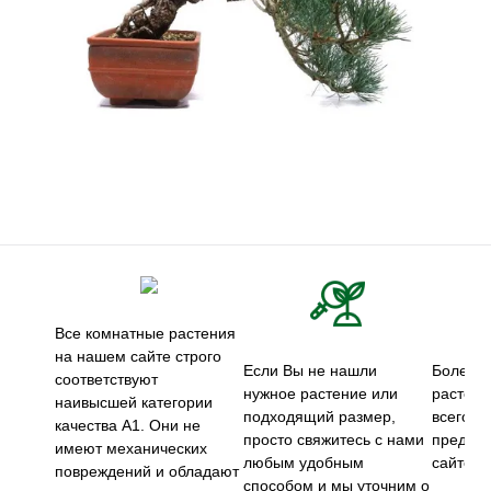
Все комнатные растения
на нашем сайте строго
Если Вы не нашли
Более 5
соответствуют
нужное растение или
растени
наивысшей категории
подходящий размер,
всего м
качества А1. Они не
просто свяжитесь с нами
предст
имеют механических
любым удобным
сайте.
повреждений и обладают
способом и мы уточним о