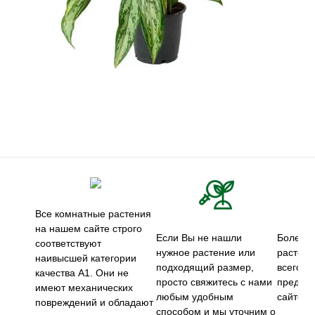
Все комнатные растения
на нашем сайте строго
Если Вы не нашли
Более 5
соответствуют
нужное растение или
растени
наивысшей категории
подходящий размер,
всего м
качества А1. Они не
просто свяжитесь с нами
предст
имеют механических
любым удобным
сайте.
повреждений и обладают
способом и мы уточним о