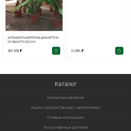
АЛОКАЗИЯ МАКРОРИЗА ДИАМЕТР 60
СМ ВЫСОТА 320 СМ
301 058
₽
13 991
₽
Каталог
Комнатные растения
Кашпо Lechuza (Лечуза) с автополивом
Готовые композиции
Искусственные растения