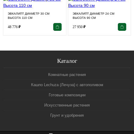
ЭВКАЛИПТ ДИАМЕТР 30 СМ
ЭВКАЛИПТ ДИАМЕТР 24 СМ
ВЫСОТА 110 СМ
ВЫСОТА 90 СМ
48 776
₽
27 950
₽
Каталог
Комнатные растения
Кашпо Lechuza (Лечуза) с автополивом
Готовые композиции
Искусственные растения
Грунт и удобрения