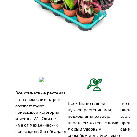
Все комнатные растения
на нашем сайте строго
Если Вы не нашли
Более 5
соответствуют
нужное растение или
растени
наивысшей категории
подходящий размер,
всего м
качества А1. Они не
просто свяжитесь с нами
предст
имеют механических
любым удобным
сайте.
повреждений и обладают
способом и мы уточним о