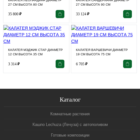
КАЛАТЕЯ ЛЕОПАРДИНА ДИАМЕТР
КАЛАТЕЯ САНДЕРИАНА ДИАМЕТР
27 СМ ВЫСОТА 80 СМ
27 СМ ВЫСОТА 90 СМ
35 800
₽
33 124
₽
КАЛАТЕЯ МЭДЖИК СТАР ДИАМЕТР
КАЛАТЕЯ ВАРШЕВИЧИ ДИАМЕТР
12 СМ ВЫСОТА 35 СМ
19 СМ ВЫСОТА 75 СМ
3 314
₽
6 705
₽
Каталог
Комнатные растения
Кашпо Lechuza (Лечуза) с автополивом
Готовые композиции