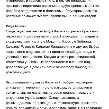
пятнистость и корневую гниль. В случае обнаружения
признаков поражения растения следует принять меры по
борьбе с вредителями и болезнями. Регулярный осмотр
растения поможет выявить проблемы на ранней стадии.
Виды Калатеи:
Существует множество видов Калатеи с разнообразными
окрасками и узорами на листьях. Некоторые популярные
виды включают Калатею Макояна, Калатею Зебрина,
Калатею Розовую, Калатею Ланцифолию и другие. Выбор
конкретного вида зависит от предпочтений цветовода и
условий выращивания. Каждая из этих разновидностей
имеет свои уникальные особенности и внешний вид,
добавляющие в дом или офис атмосферу природной
красоты и уюта.
Выращивание и уход за Калатеей требуют некоторого
внимания и терпения, но оно награждается яркими и
удивительными листьями, которые приносят радость и
визуальное удовольствие. Следуя указанным
рекомендациям по освещению, температуре, влажности,
поливу, подкормке и другим аспектам заботы, вы создадите