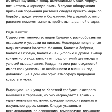
включая паутинный клещ, шелковистые клещи, черную
пятнистость и корневую гниль. В случае обнаружения
признаков поражения растения следует принять меры по
борьбе с вредителями и болезнями. Регулярный осмотр
растения поможет выявить проблемы на ранней стадии.
Виды Калатеи:
Существует множество видов Калатеи с разнообразными
окрасками и узорами на листьях. Некоторые популярные
виды включают Калатею Макояна, Калатею Зебрина,
Калатею Розовую, Калатею Ланцифолию и другие. Выбор
конкретного вида зависит от предпочтений цветовода и
условий выращивания. Каждая из этих разновидностей
имеет свои уникальные особенности и внешний вид,
добавляющие в дом или офис атмосферу природной
красоты и уюта.
Выращивание и уход за Калатеей требуют некоторого
внимания и терпения, но оно награждается яркими и
удивительными листьями, которые приносят радость и
визуальное удовольствие. Следуя указанным
рекомендациям по освещению, температуре, влажности,