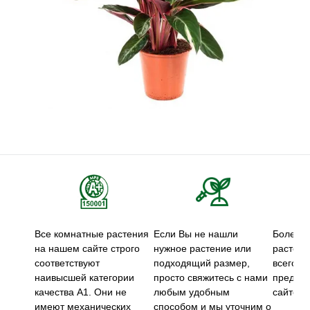
Все комнатные растения
Если Вы не нашли
Более 5
на нашем сайте строго
нужное растение или
растени
соответствуют
подходящий размер,
всего м
наивысшей категории
просто свяжитесь с нами
предст
качества А1. Они не
любым удобным
сайте.
имеют механических
способом и мы уточним о