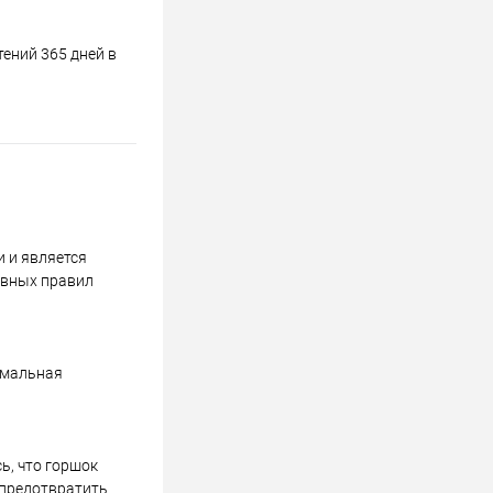
ений 365 дней в
и и является
овных правил
тимальная
ь, что горшок
 предотвратить