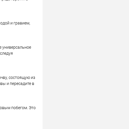
одой и гравием,
те универсальное
 следуя
чву, состоящую из
чвы и пересадите в
овым побегом. Это