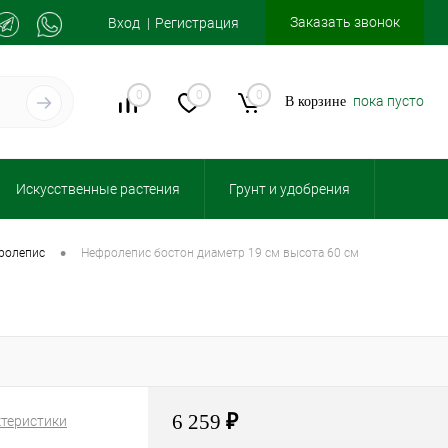
Заказать звонок
Вход
Регистрация
0
0
0
пока пусто
В корзине
Искусственные растения
Грунт и удобрения
•
фролепис
нефролепис бостон диаметр 19 см высота 60 см
6 259
₽
ктеристики