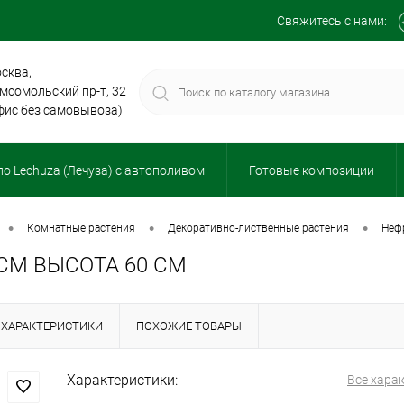
Свяжитесь с нами:
сква,
мсомольский пр-т, 32
фис без самовывоза)
о Lechuza (Лечуза) с автополивом
Готовые композиции
•
•
•
комнатные растения
декоративно-лиственные растения
не
СМ ВЫСОТА 60 СМ
ХАРАКТЕРИСТИКИ
ПОХОЖИЕ ТОВАРЫ
Характеристики:
Все хара