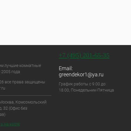
+7 (495) 201-65-35
ем лучшие комнатные
Email:
 2005 года
greendekor1@ya.ru
26 все права защищены
График работы с 9.00 до
.ru
18.00, Понедельник-Пятница
. Москва, Комсомольский
д. 32 (Офис без
за)
ь на карте