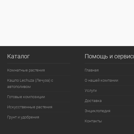
Каталог
Помощь и серви
Комнатные растения
Главная
Кашпо Lechuza (Лечуза) с
О нашей компании
автополивом
Услуги
Готовые композиции
Доставка
Искусственные растения
Энциклопедия
Грунт и удобрения
Контакты