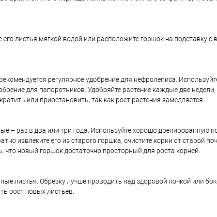
его листья мягкой водой или расположите горшок на подставку с в
, рекомендуется регулярное удобрение для нефролеписа. Используй
брение для папоротников. Удобряйте растение каждые две недели,
ратить или приостановить, так как рост растения замедляется.
е – раз в два или три года. Используйте хорошо дренированную по
атно извлеките его из старого горшка, очистите корни от старой по
ь, что новый горшок достаточно просторный для роста корней.
ые листья. Обрезку лучше проводить над здоровой почкой или бок
ь рост новых листьев.