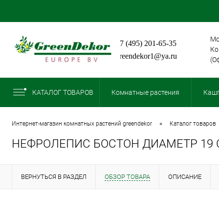
Мо
+7 (495) 201-65-35
Ко
greendekor1@ya.ru
(О
КАТАЛОГ ТОВАРОВ
Комнатные растения
Кашп
•
интернет-магазин комнатных растений greendekor
каталог товаров
НЕФРОЛЕПИС БОСТОН ДИАМЕТР 19 
ВЕРНУТЬСЯ В РАЗДЕЛ
ОБЗОР ТОВАРА
ОПИСАНИЕ