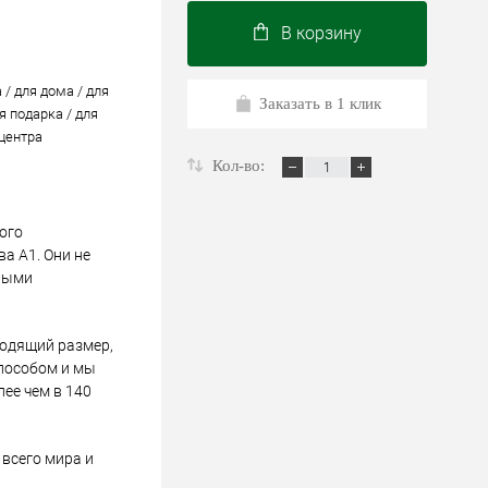
В корзину
 / для дома / для
Заказать в 1 клик
я подарка / для
 центра
Кол-во:
ого
а А1. Они не
ными
ходящий размер,
пособом и мы
лее чем в 140
всего мира и