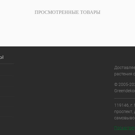
ПРОСМОТРЕННЫЕ ТОВАРЫ
сы
Доставля
растения с
© 2005-20
Greendekor
119146, г
проспект, 
самовыво
Посмотрет