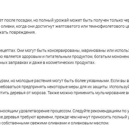
т после посадки, но полный урожай может быть получен только че
 оливки, когда они достигнут желтоватого или темнофиолетового ц
ежать повреждения.
ецептах. Они могут быть консервированы, маринованы или исполь
асло является здоровым и питательным продуктом, богатым моно
ных заправках и даже в косметических продуктах.
урам, но молодые растения могут быть более уязвимыми. Если вы
ебоваться предпринять некоторые меры для их защиты. Используйт
тить деревья от мороза. Также можно применить мульчирование в
носящим удовлетворение процессом. Следуйте рекомендациям по у
е деревья требуют времени, прежде чем начнут приносить полный у
и собственными свежими оливками и оливковым маслом.