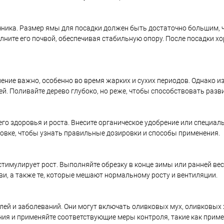
чника. Размер ямы для посадки должен быть достаточно большим, 
олните его почвой, обеспечивая стабильную опору. После посадки х
нение важно, особенно во время жарких и сухих периодов. Однако и
ей. Поливайте дерево глубоко, но реже, чтобы способствовать разв
о здоровья и роста. Внесите органическое удобрение или специал
ковке, чтобы узнать правильные дозировки и способы применения.
стимулирует рост. Выполняйте обрезку в конце зимы или ранней ве
ви, а также те, которые мешают нормальному росту и вентиляции.
лей и заболеваний. Они могут включать оливковых мух, оливковых
ния и применяйте соответствующие меры контроля, такие как прим