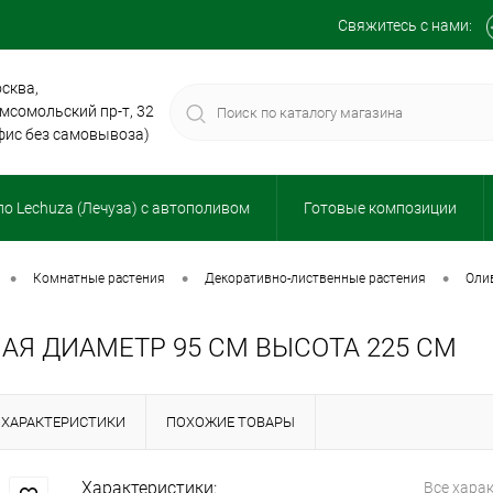
Свяжитесь с нами:
сква,
мсомольский пр-т, 32
фис без самовывоза)
о Lechuza (Лечуза) с автополивом
Готовые композиции
•
•
•
комнатные растения
декоративно-лиственные растения
ол
АЯ ДИАМЕТР 95 СМ ВЫСОТА 225 СМ
ХАРАКТЕРИСТИКИ
ПОХОЖИЕ ТОВАРЫ
Характеристики:
Все хара