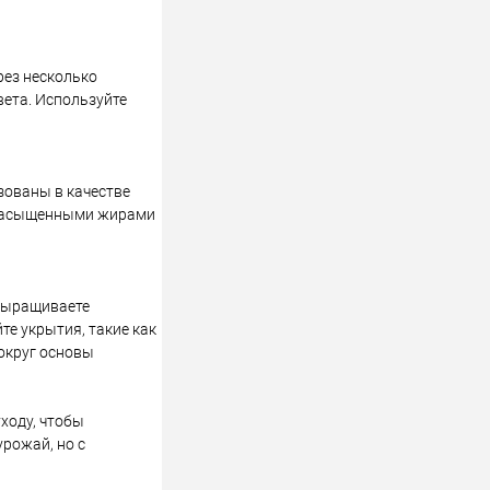
рез несколько
вета. Используйте
зованы в качестве
ненасыщенными жирами
 выращиваете
е укрытия, такие как
округ основы
ходу, чтобы
рожай, но с