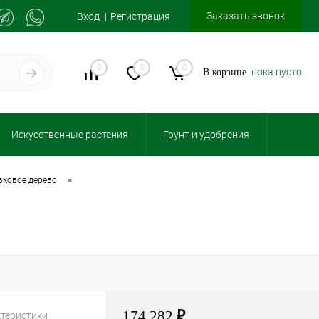
Заказать звонок
Вход
Регистрация
0
0
0
пока пусто
В корзине
Искусственные растения
Грунт и удобрения
•
ивковое дерево
174 282
₽
ктеристики