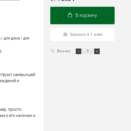
В корзину
Заказать в 1 клик
 / для дома / для
Кол-во:
й
тствуют наивысшей
реждений и
мер, просто
м о его наличии и