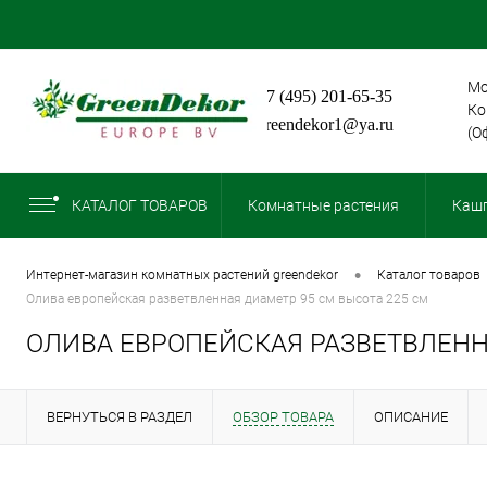
Мо
+7 (495) 201-65-35
Ко
greendekor1@ya.ru
(О
КАТАЛОГ ТОВАРОВ
Комнатные растения
Кашп
•
интернет-магазин комнатных растений greendekor
каталог товаров
олива европейская разветвленная диаметр 95 см высота 225 см
ОЛИВА ЕВРОПЕЙСКАЯ РАЗВЕТВЛЕНН
ВЕРНУТЬСЯ В РАЗДЕЛ
ОБЗОР ТОВАРА
ОПИСАНИЕ