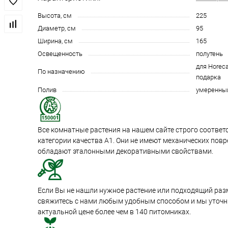
Высота, см
225
Диаметр, см
95
Ширина, см
165
Освещенность
полутень
для Horeca
По назначению
подарка
Полив
умеренны
Все комнатные растения на нашем сайте строго соотве
категории качества А1. Они не имеют механических пов
обладают эталонными декоративными свойствами.
Если Вы не нашли нужное растение или подходящий раз
свяжитесь с нами любым удобным способом и мы уточни
актуальной цене более чем в 140 питомниках.