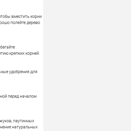
чтобы вместить корни
орошо полейте дерево
збегайте
итию крепких корней.
ьные удобрения для
сной перед началом
 жуков, паутинных
енение натуральных