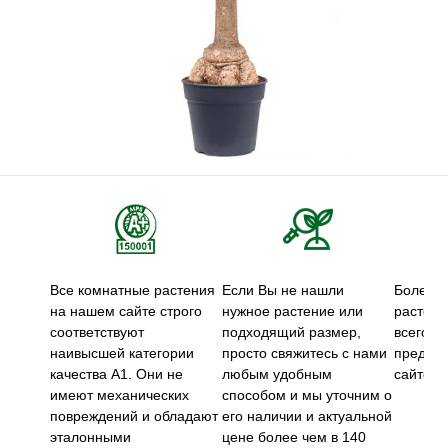
Все комнатные растения
Если Вы не нашли
Более 5
на нашем сайте строго
нужное растение или
растени
соответствуют
подходящий размер,
всего м
наивысшей категории
просто свяжитесь с нами
предст
качества А1. Они не
любым удобным
сайте.
имеют механических
способом и мы уточним о
повреждений и обладают
его наличии и актуальной
эталонными
цене более чем в 140