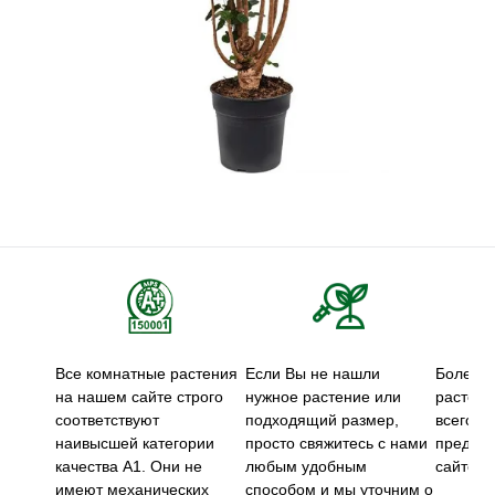
Все комнатные растения
Если Вы не нашли
Более 5
на нашем сайте строго
нужное растение или
растени
соответствуют
подходящий размер,
всего м
наивысшей категории
просто свяжитесь с нами
предст
качества А1. Они не
любым удобным
сайте.
имеют механических
способом и мы уточним о