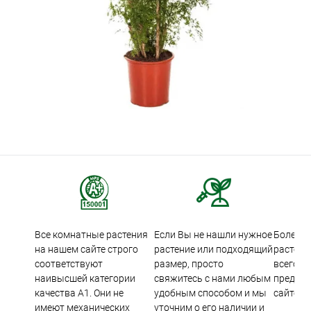
Все комнатные растения
Если Вы не нашли нужное
Более 5
на нашем сайте строго
растение или подходящий
растени
соответствуют
размер, просто
всего м
наивысшей категории
свяжитесь с нами любым
предста
качества А1. Они не
удобным способом и мы
сайте.
имеют механических
уточним о его наличии и