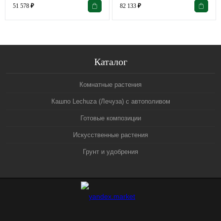
51 578
₽
82 133
₽
Каталог
Комнатные растения
Кашпо Lechuza (Лечуза) с автополивом
Готовые композиции
Искусственные растения
Грунт и удобрения