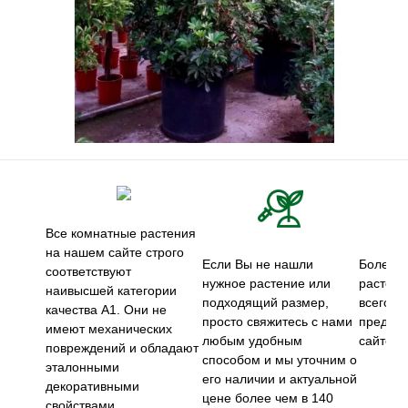
Все комнатные растения
на нашем сайте строго
Если Вы не нашли
Более 5
соответствуют
нужное растение или
растени
наивысшей категории
подходящий размер,
всего м
качества А1. Они не
просто свяжитесь с нами
предст
имеют механических
любым удобным
сайте.
повреждений и обладают
способом и мы уточним о
эталонными
его наличии и актуальной
декоративными
цене более чем в 140
свойствами.