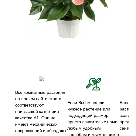
Все комнатные растения
на нашем сайте строго
Если Вы не нашли
Более 5
соответствуют
нужное растение или
растени
наивысшей категории
подходящий размер,
всего м
качества А1. Они не
просто свяжитесь с нами
предст
имеют механических
любым удобным
сайте.
повреждений и обладают
способом и мы уточним о