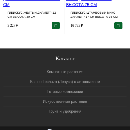
ГИБИСКУС ЖЕЛТЫЙ ДИАМЕТР 12
ГИБИСКУС ШТАМБОВЫЙ МИКС
СМ ВЫСОТА 30 СМ
ДИАМЕТР 17 СМ ВЫСОТА 75 СМ
3 227
₽
16 795
₽
Каталог
Комнатные растения
Кашпо Lechuza (Лечуза) с автополивом
Готовые композиции
Искусственные растения
Грунт и удобрения