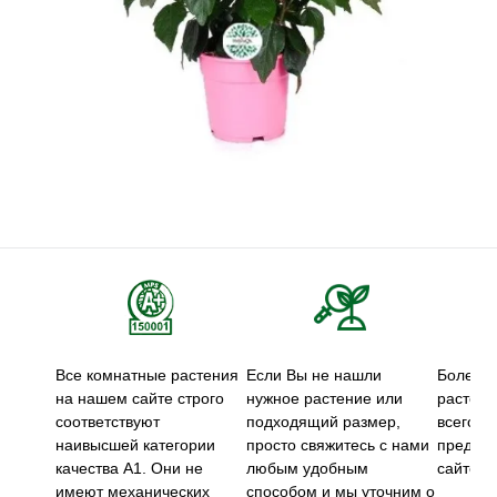
Все комнатные растения
Если Вы не нашли
Более 5
на нашем сайте строго
нужное растение или
растени
соответствуют
подходящий размер,
всего м
наивысшей категории
просто свяжитесь с нами
предст
качества А1. Они не
любым удобным
сайте.
имеют механических
способом и мы уточним о