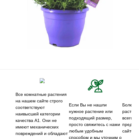
Все комнатные растения
на нашем сайте строго
Если Вы не нашли
Более 5
соответствуют
нужное растение или
растени
наивысшей категории
подходящий размер,
всего м
качества А1. Они не
просто свяжитесь с нами
предст
имеют механических
любым удобным
сайте.
повреждений и обладают
способом и мы уточним о