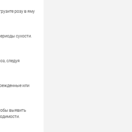
рузите розу в яму
периоды сухости.
оз, следуя
врежденные или
чтобы выявить
ходимости.