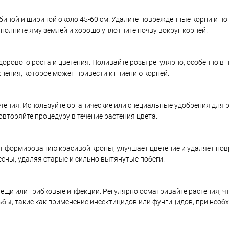
биной и шириной около 45-60 см. Удалите поврежденные корни и пог
полните яму землей и хорошо уплотните почву вокруг корней.
рового роста и цветения. Поливайте розы регулярно, особенно в 
нения, которое может привести к гниению корней.
тения. Используйте органические или специальные удобрения для р
овторяйте процедуру в течение растения цвета.
ует формированию красивой кроны, улучшает цветение и удаляет по
есны, удаляя старые и сильно вытянутые побеги.
клещи или грибковые инфекции. Регулярно осматривайте растения, 
бы, такие как применение инсектицидов или фунгицидов, при необ