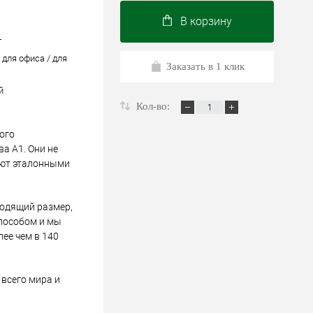
В корзину
т
 для офиса / для
Заказать в 1 клик
й
Кол-во:
ого
а А1. Они не
ают эталонными
ходящий размер,
пособом и мы
лее чем в 140
всего мира и