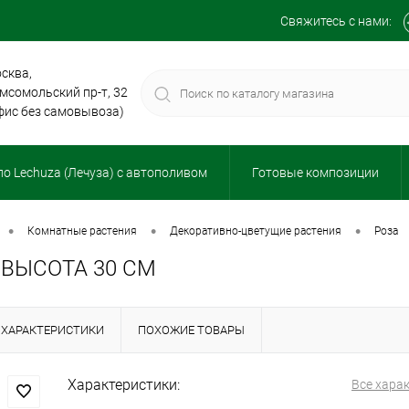
Свяжитесь с нами:
сква,
мсомольский пр-т, 32
фис без самовывоза)
о Lechuza (Лечуза) с автополивом
Готовые композиции
•
•
•
комнатные растения
декоративно-цветущие растения
роза
 ВЫСОТА 30 СМ
ХАРАКТЕРИСТИКИ
ПОХОЖИЕ ТОВАРЫ
Характеристики:
Все хара