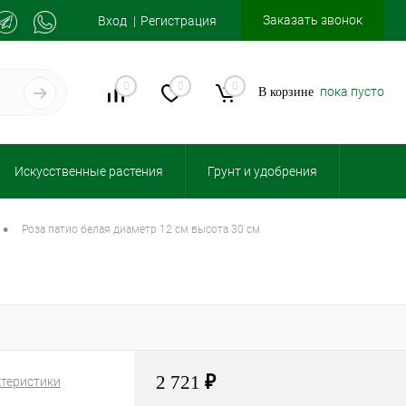
Заказать звонок
Вход
Регистрация
0
0
0
пока пусто
В корзине
Искусственные растения
Грунт и удобрения
•
роза патио белая диаметр 12 см высота 30 см
2 721
₽
ктеристики