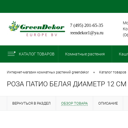
Мо
+7 (495) 201-65-35
Ко
greendekor1@ya.ru
(О
КАТАЛОГ ТОВАРОВ
Комнатные растения
Кашп
•
интернет-магазин комнатных растений greendekor
каталог товаров
РОЗА ПАТИО БЕЛАЯ ДИАМЕТР 12 СМ
ВЕРНУТЬСЯ В РАЗДЕЛ
ОБЗОР ТОВАРА
ОПИСАНИЕ