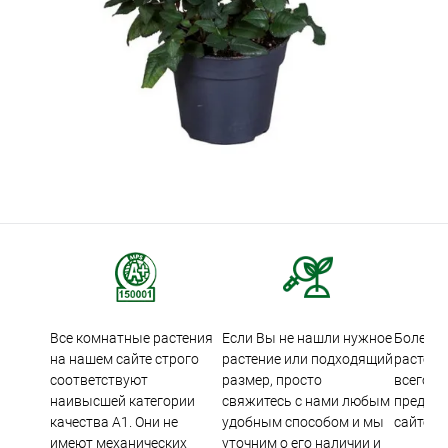
Все комнатные растения
Если Вы не нашли нужное
Более 5
на нашем сайте строго
растение или подходящий
растени
соответствуют
размер, просто
всего м
наивысшей категории
свяжитесь с нами любым
предста
качества А1. Они не
удобным способом и мы
сайте.
имеют механических
уточним о его наличии и