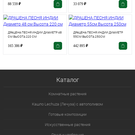
88 559
₽
33 079
₽
ДРАЦЕНА ПЕСНЯ ИНДИИ ДИАМЕТР 48
ДРАЦЕНА ПЕСНЯ ИНДИИ ДИАМЕТР
СМ ВЫСОТА 220 СМ
55СМ ВЫСОТА 250СМ
165 386
₽
442 895
₽
Каталог
Комнатные растения
Кашпо Lechuza (Лечуза) с автополивом
Готовые композиции
Искусственные растения
Грунт и удобрения