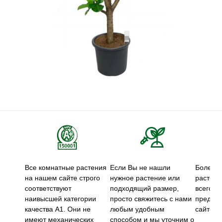
Все комнатные растения
Если Вы не нашли
Более 5
на нашем сайте строго
нужное растение или
растени
соответствуют
подходящий размер,
всего м
наивысшей категории
просто свяжитесь с нами
предст
качества А1. Они не
любым удобным
сайте.
имеют механических
способом и мы уточним о