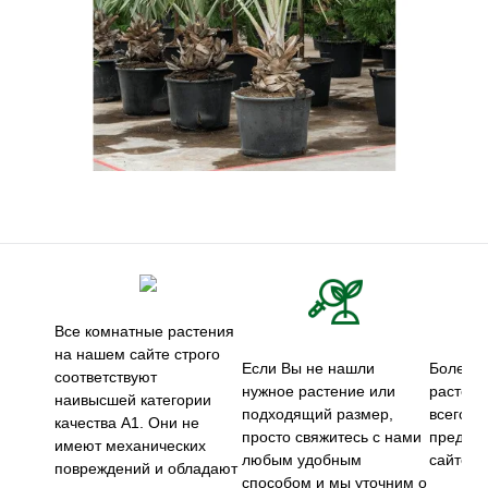
Все комнатные растения
на нашем сайте строго
Если Вы не нашли
Более 5
соответствуют
нужное растение или
растени
наивысшей категории
подходящий размер,
всего м
качества А1. Они не
просто свяжитесь с нами
предст
имеют механических
любым удобным
сайте.
повреждений и обладают
способом и мы уточним о