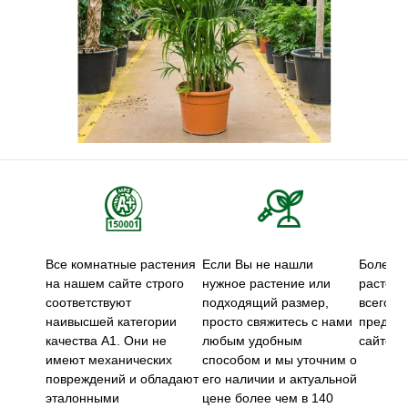
Все комнатные растения
Если Вы не нашли
Более 5
на нашем сайте строго
нужное растение или
растени
соответствуют
подходящий размер,
всего м
наивысшей категории
просто свяжитесь с нами
предст
качества А1. Они не
любым удобным
сайте.
имеют механических
способом и мы уточним о
повреждений и обладают
его наличии и актуальной
эталонными
цене более чем в 140