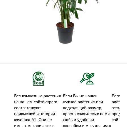
Все комнатные растения
Если Вы не нашли
Более 5
на нашем сайте строго
нужное растение или
растени
соответствуют
подходящий размер,
всего м
наивысшей категории
просто свяжитесь с нами
предст
качества А1. Они не
любым удобным
сайте.
имеют механических
способом и мы уточним о