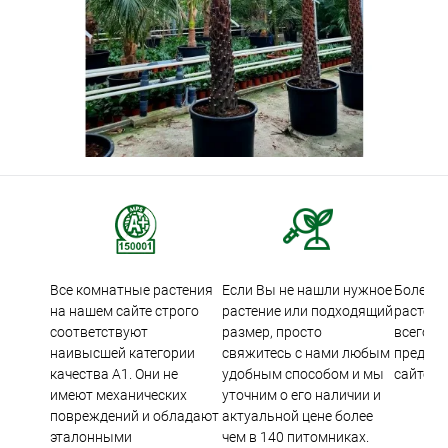
Все комнатные растения
Если Вы не нашли нужное
Более 5
на нашем сайте строго
растение или подходящий
растени
соответствуют
размер, просто
всего м
наивысшей категории
свяжитесь с нами любым
предста
качества А1. Они не
удобным способом и мы
сайте.
имеют механических
уточним о его наличии и
повреждений и обладают
актуальной цене более
эталонными
чем в 140 питомниках.