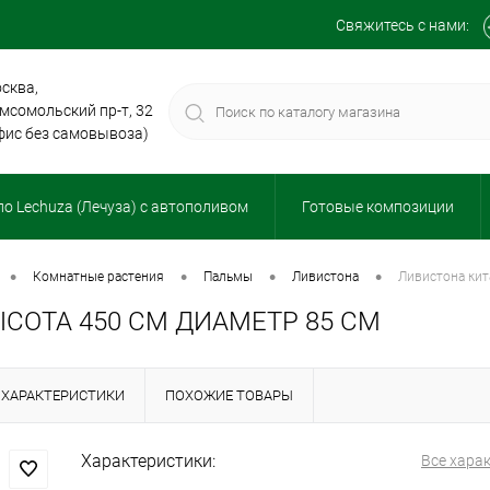
Свяжитесь с нами:
сква,
мсомольский пр-т, 32
фис без самовывоза)
о Lechuza (Лечуза) с автополивом
Готовые композиции
•
•
•
•
комнатные растения
пальмы
ливистона
ливистона ки
СОТА 450 СМ ДИАМЕТР 85 СМ
ХАРАКТЕРИСТИКИ
ПОХОЖИЕ ТОВАРЫ
Характеристики:
Все хара