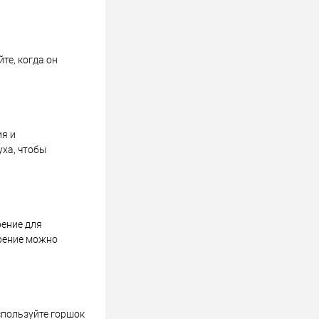
те, когда он
ия и
уха, чтобы
рение для
брение можно
спользуйте горшок