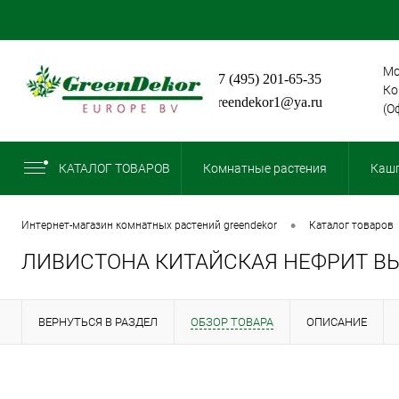
Мо
+7 (495) 201-65-35
Ко
greendekor1@ya.ru
(О
КАТАЛОГ ТОВАРОВ
Комнатные растения
Кашп
•
интернет-магазин комнатных растений greendekor
каталог товаров
ЛИВИСТОНА КИТАЙСКАЯ НЕФРИТ ВЫ
ВЕРНУТЬСЯ В РАЗДЕЛ
ОБЗОР ТОВАРА
ОПИСАНИЕ