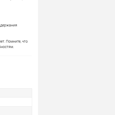
оддержания
ет. Помните, что
бностям.