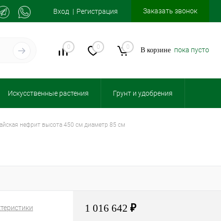
Заказать звонок
Вход
Регистрация
0
0
0
пока пусто
В корзине
Искусственные растения
Грунт и удобрения
тайская нефрит высота 450 см диаметр 85 см
1 016 642
₽
ктеристики