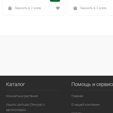
Заказать в 1 клик
Заказать в 1 клик
Каталог
Помощь и серви
Комнатные растения
Главная
Кашпо Lechuza (Лечуза) с
О нашей компании
автополивом