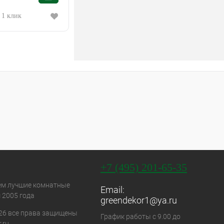
 1 клик
+7 (495) 201-65-35
ем лучшие комнатные
Email:
 2005 года
greendekor1@ya.ru
26 все права защищены
График работы с 9.00 до
.ru