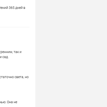
ений 365 дней в
ренним, так и
и сад.
статочно света, но
чью. Она не