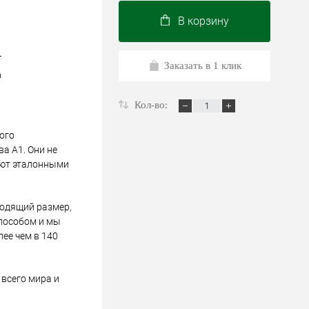
В корзину
т
Заказать в 1 клик
a
Кол-во:
ого
а А1. Они не
ают эталонными
ходящий размер,
пособом и мы
лее чем в 140
всего мира и