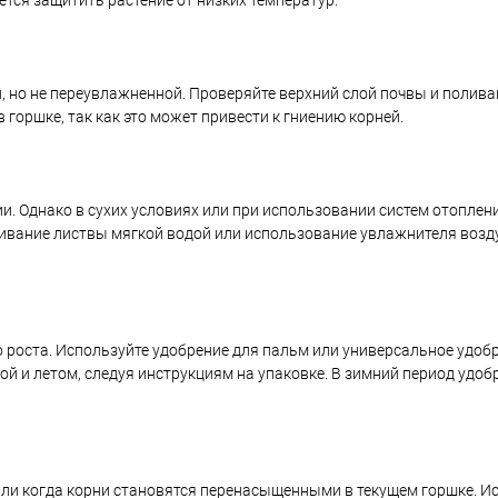
тся защитить растение от низких температур.
 но не переувлажненной. Проверяйте верхний слой почвы и поливай
 горшке, так как это может привести к гниению корней.
. Однако в сухих условиях или при использовании систем отоплен
ивание листвы мягкой водой или использование увлажнителя возд
 роста. Используйте удобрение для пальм или универсальное удоб
ой и летом, следуя инструкциям на упаковке. В зимний период удо
или когда корни становятся перенасыщенными в текущем горшке. И