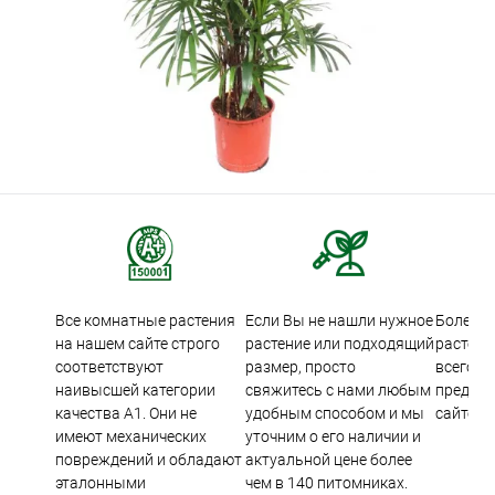
Все комнатные растения
Если Вы не нашли нужное
Более 5
на нашем сайте строго
растение или подходящий
растени
соответствуют
размер, просто
всего м
наивысшей категории
свяжитесь с нами любым
предста
качества А1. Они не
удобным способом и мы
сайте.
имеют механических
уточним о его наличии и
повреждений и обладают
актуальной цене более
эталонными
чем в 140 питомниках.