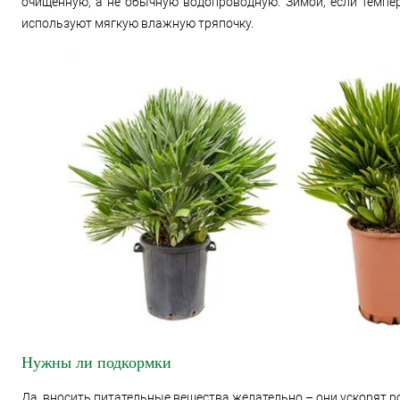
очищенную, а не обычную водопроводную. Зимой, если темпе
используют мягкую влажную тряпочку.
Нужны ли подкормки
Да, вносить питательные вещества желательно – они ускорят р