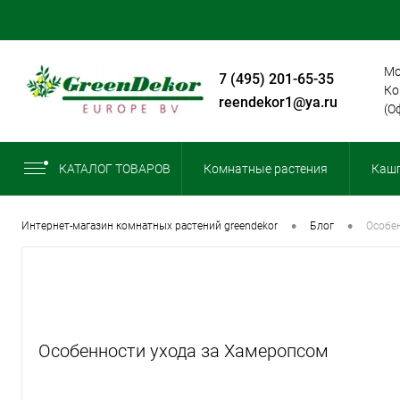
Мо
+7 (495) 201-65-35
Ко
greendekor1@ya.ru
(О
КАТАЛОГ ТОВАРОВ
Комнатные растения
Кашп
•
•
интернет-магазин комнатных растений greendekor
блог
особ
Особенности ухода за Хамеропсом