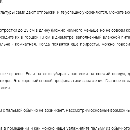
и.
ультуры сами дают отпрыски, и те успешно укореняются. Можете ак
тростки до 25 см в длину (можно немного меньше, но не совсем ко
садите их в горшок 13 см в диаметре, заполненный влажной пит
альна - комнатная. Когда появятся еще приросты, можно говори
ые червецы. Если на лето убирать растения на свежий воздух, 
идов. Это хороший способ профилактики заражения. Главное не з
тения.
м с пальмой обычно не возникает. Рассмотрим основные возможны
ха в помещении и как можно чаще увлажняйте пальму из обычного