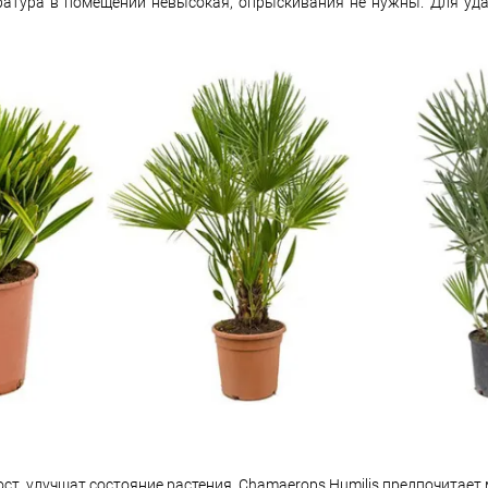
ратура в помещении невысокая, опрыскивания не нужны. Для уда
ост, улучшат состояние растения. Chamaerops Humilis предпочитае