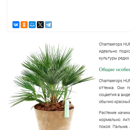
Chamaerops HU
идеально подх
культуры редко 
Общие особе
Chamaerops HUM
оттенка. Они 
соцветия в вид
обычно красный
Растение начин
нормально. Акт
покоя. Пальма