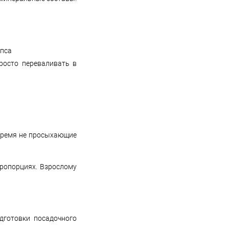
росто переваливать в
 время не просыхающие
пропорциях. Взрослому
дготовки посадочного