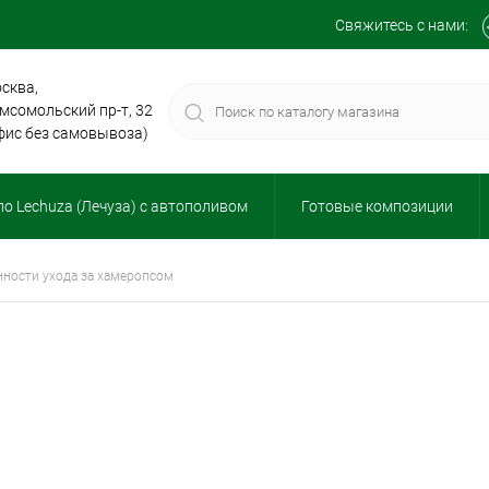
Свяжитесь с нами:
сква,
мсомольский пр-т, 32
фис без самовывоза)
о Lechuza (Лечуза) с автополивом
Готовые композиции
енности ухода за хамеропсом