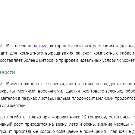
MILIS – веерная
пальма
, которая относится к растениям медленно
одит для комнатного выращивания за счет компактных габари
составляет более 2 метров, в природе в идеальных условиях может
нности
ILIS имеет шиповатые черенки, листья в виде веера, достаточно ж
покрыты мелкими ворсинками. Цветки желтовато-зеленые, обо
е метелок в пазухах листвы. Пальма плодоносит мелкими продолго
 или желтый.
ает погибать только при морозах ниже 12 градусов, остальные 
ивный рост приходится на весну, лето и осень, зимние месяцы 
 любит прохладные хорошо освещаемые помещения. Главное не 