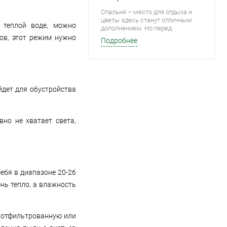
поставить на подоконнике.
Спальня – место для отдыха и
цветы здесь станут отличным
 теплой воде, можно
дополнением. Но перед
оформлением комнаты нужно
ов, этот режим нужно
Подробнее
уметь правильно выбирать
растения, которым будут
комфортны такие условия.
Давайте поговорим о наиболее
популярных представителях.
йдет для обустройства
но не хватает света,
ебя в диапазоне 20-26
нь тепло, а влажность
е отфильтрованную или