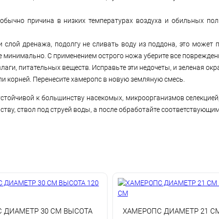
ычно причина в низких температурах воздуха и обильных поли
и слой дренажа, подолгу не сливать воду из поддона, это может 
е минимально. С применением острого ножа уберите все поврежден
аги, питательных веществ. Исправьте эти недочеты, и зеленая окр
и корней. Перенесите хамеропс в новую земляную смесь.
устойчивой к большинству насекомых, микроорганизмов селекцией
ству, ствол под струей воды, а после обработайте соответствующи
 ДИАМЕТР 30 СМ ВЫСОТА
ХАМЕРОПС ДИАМЕТР 21 С