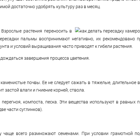
имой достаточно удобрять культуру раз в месяц.
Взрослые растения переносить в
Пересадки пальмы воспринимают негативно, их рекомендовано п
рунта и условий выращивания часто приводят к гибели растения.
 дождаться завершения процесса цветения.
 каменистые почвы. Ее не следует сажать в тяжелые, длительное
т застой влаги и гниение корней, ствола.
 перегноя, компоста, песка. Эти вещества используют в равных 
две части суглинков).
у чаще всего размножают семенами. При условии грамотной по