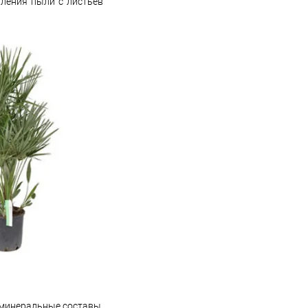
ления пыли с листьев
т минеральные составы.