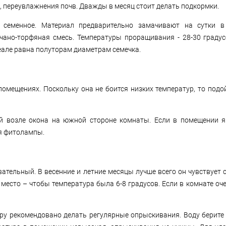
, переувлажнения почв. Дважды в месяц стоит делать подкормки.
 семенное. Материал предварительно замачивают на сутки в
чано-торфяная смесь. Температуры проращивания - 28-30 градус
еале равна полуторам диаметрам семечка.
мещениях. Поскольку она не боится низких температур, то подо
й возле окона на южной стороне комнаты. Если в помещении яв
я фитолампы.
ельный. В весенние и летние месяцы лучше всего он чувствует с
место – чтобы температура была 6-8 градусов. Если в комнате оче
ару рекомендовано делать регулярные опрыскивания. Воду берит