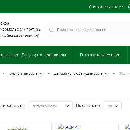
Свяжитесь с нами:
сква,
мсомольский пр-т, 32
фис без самовывоза)
о Lechuza (Лечуза) с автополивом
Готовые композиции
•
•
•
комнатные растения
декоративно-цветущие растения
жасм
ртировать по:
Показать по:
популярности
28