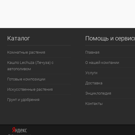
Каталог
Помощь и серви
Комнатные растения
Главная
Кашпо Lechuza (Лечуза) с
О нашей компании
автополивом
Услуги
Готовые композиции
Доставка
Искусственные растения
Энциклопедия
Грунт и удобрения
Контакты