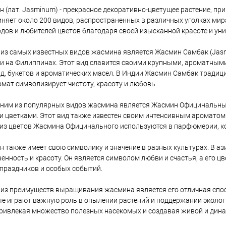
 (лат. Jasminum) - прекрасное декоративно-цветущее растение, пр
няет около 200 видов, распространенных в различных уголках ми
дов и любителей цветов благодаря своей изысканной красоте и ун
из самых известных видов жасмина является Жасмин Самбак (Jasm
и на Филиппинах. Этот вид славится своими крупными, ароматным
д, букетов и ароматических масел. В Индии Жасмин Самбак традици
омат символизирует чистоту, красоту и любовь.
ним из популярных видов жасмина является Жасмин Официнальный 
 цветками. Этот вид также известен своим интенсивным ароматом
из цветов Жасмина Официнального используются в парфюмерии, к
 также имеет свою символику и значение в разных культурах. В а
енность и красоту. Он является символом любви и счастья, а его ц
праздников и особых событий.
из преимуществ выращивания жасмина является его отличная спосо
е играют важную роль в опылении растений и поддержании эколог
привлекая множество полезных насекомых и создавая живой и дин