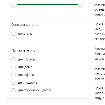
Жасмин
объеди
садово
Одним 
Освещенность
Индии 
полутень
гирлян
его ар
Еще од
По назначению
белыми
масло 
для Horeca
для дома
Жасмин
женств
для офиса
время 
для подарка
Одним 
для торгового центра
которы
саду, 