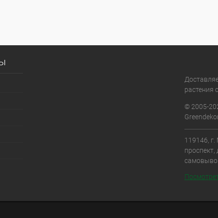
сы
Доставля
растения с
© 2005-20
Greendekor
119146, г
проспект, 
самовыво
Посмотрет