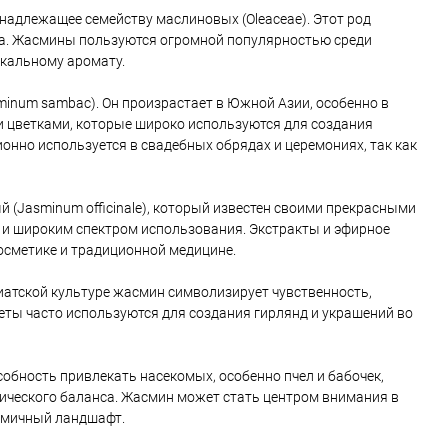
инадлежащее семейству маслиновых (Oleaceae). Этот род
ра. Жасмины пользуются огромной популярностью среди
икальному аромату.
inum sambac). Он произрастает в Южной Азии, особенно в
и цветками, которые широко используются для создания
онно используется в свадебных обрядах и церемониях, так как
(Jasminum officinale), который известен своими прекрасными
 и широким спектром использования. Экстракты и эфирное
осметике и традиционной медицине.
зиатской культуре жасмин символизирует чувственность,
веты часто используются для создания гирлянд и украшений во
бность привлекать насекомых, особенно пчел и бабочек,
ического баланса. Жасмин может стать центром внимания в
амичный ландшафт.