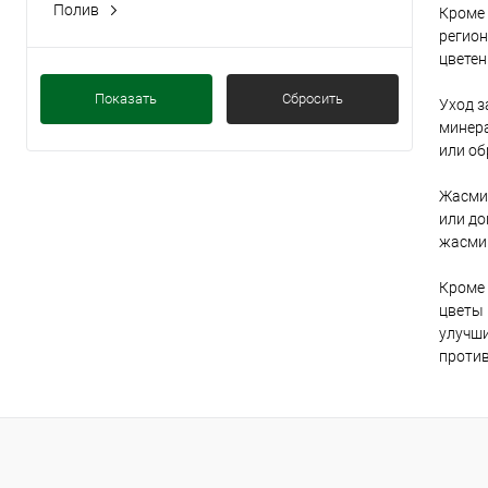
Полив
Кроме 
умеренный
регион
цветен
Показать
Сбросить
Уход з
минера
или об
Жасмин
или до
жасмин
Кроме 
цветы 
улучши
проти