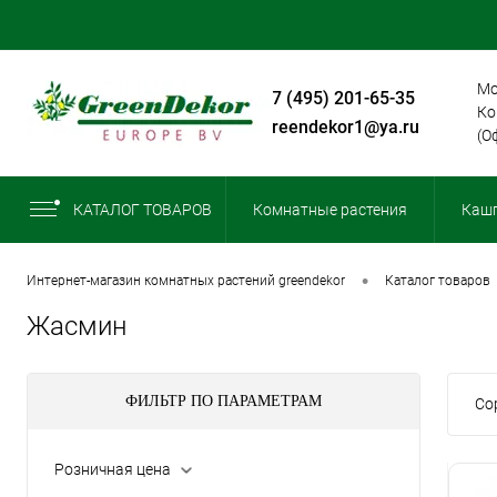
Мо
+7 (495) 201-65-35
Ко
greendekor1@ya.ru
(О
КАТАЛОГ ТОВАРОВ
Комнатные растения
Кашп
•
интернет-магазин комнатных растений greendekor
каталог товаров
Жасмин
ФИЛЬТР ПО ПАРАМЕТРАМ
Со
Розничная цена