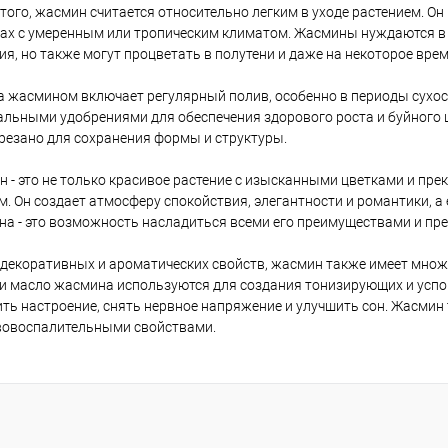
того, жасмин считается относительно легким в уходе растением. О
ах с умеренным или тропическим климатом. Жасмины нуждаются в 
ия, но также могут процветать в полутени и даже на некоторое вр
а жасмином включает регулярный полив, особенно в периоды сухос
льными удобрениями для обеспечения здорового роста и буйного 
резано для сохранения формы и структуры.
 - это не только красивое растение с изысканными цветками и пре
м. Он создает атмосферу спокойствия, элегантности и романтики, а
а - это возможность насладиться всеми его преимуществами и пре
декоративных и ароматических свойств, жасмин также имеет множ
и масло жасмина используются для создания тонизирующих и успо
ть настроение, снять нервное напряжение и улучшить сон. Жасмин
вовоспалительными свойствами.