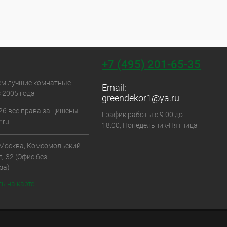
+7 (495) 201-65-35
ем лучшие комнатные
Email:
 2005 года
greendekor1@ya.ru
26 все права защищены
График работы с 9.00 до
.ru
18.00, Понедельник-Пятница
. Москва, Комсомольский
д. 32 (Офис без
за)
ь на карте