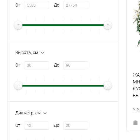
От
До
Высота, см
От
До
ЖА
МН
КУ
ВЫ
5 
Диаметр, см
От
До