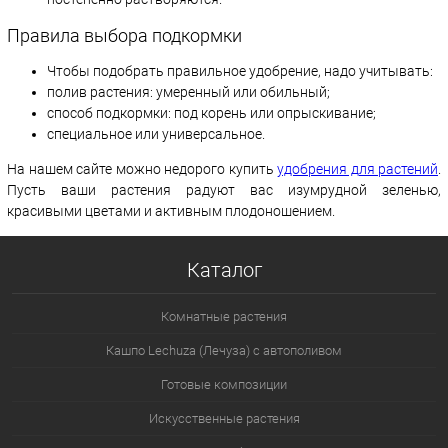
Правила выбора подкормки
Чтобы подобрать правильное удобрение, надо учитывать:
полив растения: умеренный или обильный;
способ подкормки: под корень или опрыскивание;
специальное или универсальное.
На нашем сайте можно недорого купить
удобрения для растений
.
Пусть ваши растения радуют вас изумрудной зеленью,
красивыми цветами и активным плодоношением.
Каталог
Комнатные растения
Кашпо Lechuza (Лечуза) с автополивом
Готовые композиции
Искусственные растения