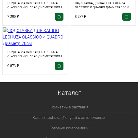
ПОДСТАВКА ДЛЯ КАШПО LECHUZA
ПОДСТАВКА ДЛЯ КАШПО LECHUZA
CLASSICO И QUADRO ДИАМЕТР 50СМ
CLASSICO И QUADRO ДИАМЕТР 60СМ
7 290
₽
8 787
₽
ПОДСТАВКА ДЛЯ КАШПО LECHUZA
CLASSICO И QUADRO ДИАМЕТР 70СМ
9 873
₽
Каталог
Комнатные растения
Кашпо Lechuza (Лечуза) с автополивом
Готовые композиции