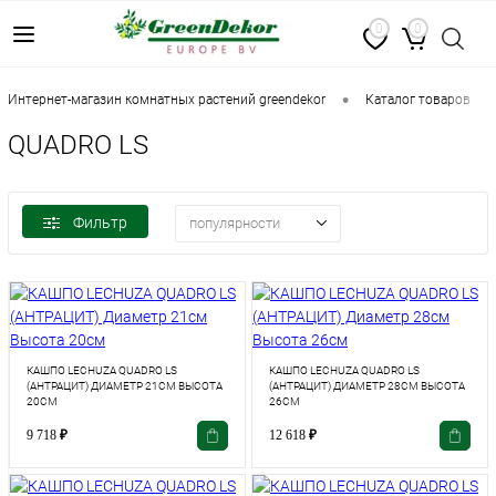
0
0
•
•
интернет-магазин комнатных растений greendekor
каталог товаров
QUADRO LS
Фильтр
популярности
КАШПО LECHUZA QUADRO LS
КАШПО LECHUZA QUADRO LS
(АНТРАЦИТ) ДИАМЕТР 21СМ ВЫСОТА
(АНТРАЦИТ) ДИАМЕТР 28СМ ВЫСОТА
20СМ
26СМ
9 718
₽
12 618
₽