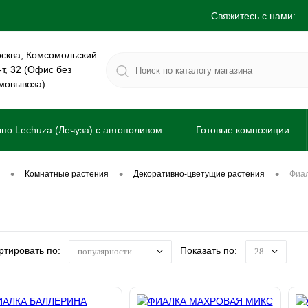
Свяжитесь с нами:
сква, Комсомольский
-т, 32 (Офис без
мовывоза)
по Lechuza (Лечуза) с автополивом
Готовые композиции
•
•
•
комнатные растения
декоративно-цветущие растения
фиа
ртировать по:
Показать по:
популярности
28