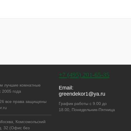
+7 (495) 201-65-35
ем лучшие комнатные
Email:
с 2005 года
greendekor1@ya.ru
26 все права защищены
График работы с 9.00 до
r.ru
18.00, Понедельник-Пятница
. Москва, Комсомольский
д. 32 (Офис без