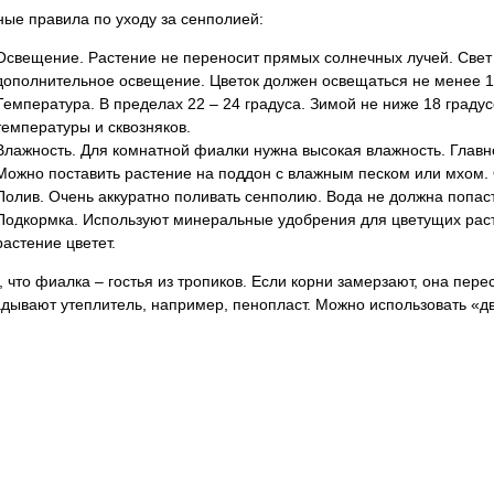
ые правила по уходу за сенполией:
Освещение. Растение не переносит прямых солнечных лучей. Свет
дополнительное освещение. Цветок должен освещаться не менее 1
Температура. В пределах 22 – 24 градуса. Зимой не ниже 18 граду
температуры и сквозняков.
Влажность. Для комнатной фиалки нужна высокая влажность. Главно
Можно поставить растение на поддон с влажным песком или мхом.
Полив. Очень аккуратно поливать сенполию. Вода не должна попаст
Подкормка. Используют минеральные удобрения для цветущих расте
растение цветет.
, что фиалка – гостья из тропиков. Если корни замерзают, она пере
дывают утеплитель, например, пенопласт. Можно использовать «д