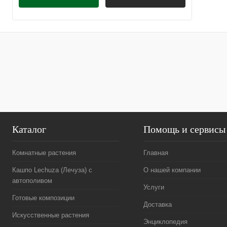
Каталог
Помощь и сервисы
Комнатные растения
Главная
Кашпо Lechuza (Лечуза) с
О нашей компании
автополивом
Услуги
Готовые композиции
Доставка
Искусственные растения
Энциклопедия