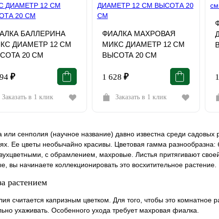
АЛКА БАЛЛЕРИНА
ФИАЛКА МАХРОВАЯ
КС ДИАМЕТР 12 СМ
МИКС ДИАМЕТР 12 СМ
СОТА 20 СМ
ВЫСОТА 20 СМ
794
₽
1 628
₽
Заказать в 1 клик
Заказать в 1 клик
 или сенполия (научное название) давно известна среди садовых 
ях. Ее цветы необычайно красивы. Цветовая гамма разнообразна: б
вухцветными, с обрамлением, махровые. Листья притягивают свое
е, вы начинаете коллекционировать это восхитительное растение
за растением
ия считается капризным цветком. Для того, чтобы это комнатное 
ьно ухаживать. Особенного ухода требует махровая фиалка.