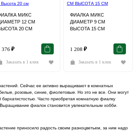
ФИАЛКА МИКС
ФИАЛКА МИКС
ДИАМЕТР 12 СМ
ДИАМЕТР 9 СМ
ВЫСОТА 20 СМ
ВЫСОТА 15 СМ
1 376
₽
1 208
₽
Заказать в 1 клик
Заказать в 1 клик
растений. Сейчас ее активно выращивают в комнатных
елые, розовые, синие, фиолетовые. Но это не все. Они могут
й бархатистостью. Часто приобретая комнатную фиалку
. Выращивание фиалок становится увлекательным хобби.
растение приносило радость своим разноцветьем, за ним надо