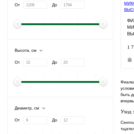
От
До
ФИ
МИ
ВЫ
1 
Высота, см
От
До
Фиалка
услови
быть д
впервы
Диаметр, см
Уход 
От
До
Сенпол
тщател