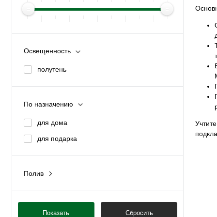
Основн
Освещенность
полутень
По назначению
для дома
Учтите
подкла
для подарка
Полив
умеренный
Показать
Сбросить