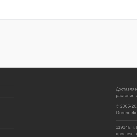
Доставля
растения 
© 2005-20
Greendeko
119146, г
проспект, 