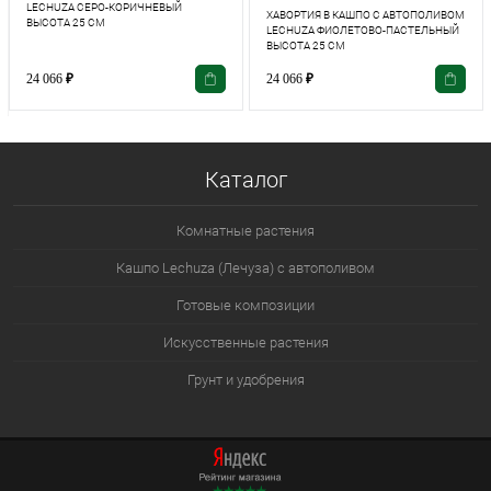
LECHUZA СЕРО-КОРИЧНЕВЫЙ
ХАВОРТИЯ В КАШПО С АВТОПОЛИВОМ
ВЫСОТА 25 СМ
LECHUZA ФИОЛЕТОВО-ПАСТЕЛЬНЫЙ
ВЫСОТА 25 СМ
24 066
₽
24 066
₽
Каталог
Комнатные растения
Кашпо Lechuza (Лечуза) с автополивом
Готовые композиции
Искусственные растения
Грунт и удобрения