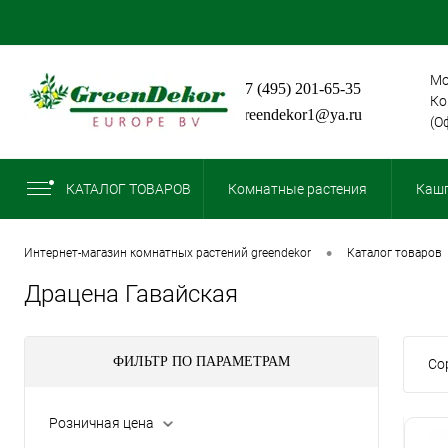
Мо
+7 (495) 201-65-35
Ко
greendekor1@ya.ru
(О
КАТАЛОГ ТОВАРОВ
Комнатные растения
Кашп
•
интернет-магазин комнатных растений greendekor
каталог товаров
Драцена Гавайская
ФИЛЬТР ПО ПАРАМЕТРАМ
Со
Розничная цена