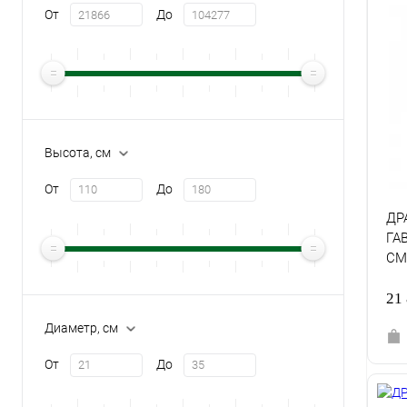
От
До
Высота, см
От
До
ДР
ГА
СМ
21
Диаметр, см
От
До