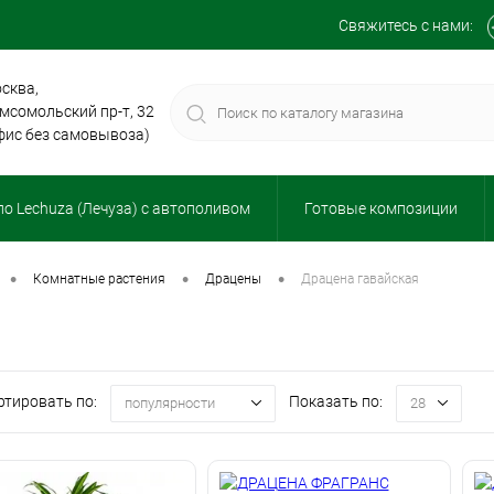
Свяжитесь с нами:
сква,
мсомольский пр-т, 32
фис без самовывоза)
о Lechuza (Лечуза) с автополивом
Готовые композиции
•
•
•
комнатные растения
драцены
драцена гавайская
ртировать по:
Показать по:
популярности
28