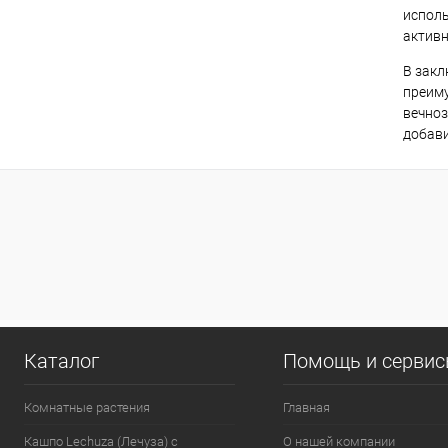
исполь
активн
В закл
преиму
вечноз
добави
Каталог
Помощь и серви
Комнатные растения
Главная
Кашпо Lechuza (Лечуза) с
О нашей компании