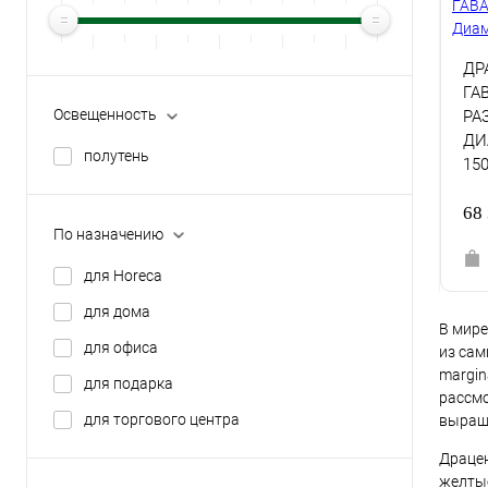
ДР
ГА
Освещенность
РА
ДИ
полутень
15
68
По назначению
для Horeca
для дома
В мире
для офиса
из сам
margin
для подарка
рассмо
для торгового центра
выращи
Драцен
желтые