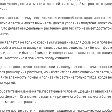
кая может достигать впечатляющей высоты до 2 метров, хотя суще
ений.
из главных преимуществ является ее способность адаптироваться 
атком света и может выживать даже в условиях полутени. Также он
. Это делает ее идеальным растением для тех, кто не имеет достат
иями.
ие является не только красивым украшением для дома, но и полез
особна очищать воздух от таких вредных веществ, как бензол, фо
ели, ковров и бытовой химии. Исследования показывают, что налич
ть настроение и повысить продуктивность.
вание достаточно простое, если вы следуете нескольким основны
для размещения растения, но избегайте прямого солнечного света, 
яйте влажность почвы и поливайте растение только тогда, когда в
ю корней.
обратите внимание на температурные условия. Драцена Гавайская 
ов Цельсия. Она может выжить и при немного более низких и более
ье может пострадать.
многие другие растения, растение нуждается в периодическом удоб