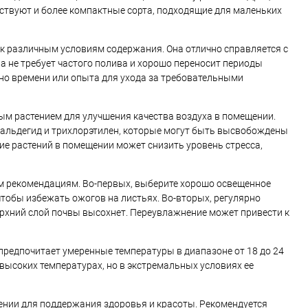
ствуют и более компактные сорта, подходящие для маленьких
к различным условиям содержания. Она отлично справляется с
а не требует частого полива и хорошо переносит периоды
очно времени или опыта для ухода за требовательными
ным растением для улучшения качества воздуха в помещении.
рмальдегид и трихлорэтилен, которые могут быть высвобождены
ие растений в помещении может снизить уровень стресса,
м рекомендациям. Во-первых, выберите хорошо освещенное
чтобы избежать ожогов на листьях. Во-вторых, регулярно
ерхний слой почвы высохнет. Переувлажнение может привести к
предпочитает умеренные температуры в диапазоне от 18 до 24
 высоких температурах, но в экстремальных условиях ее
рении для поддержания здоровья и красоты. Рекомендуется