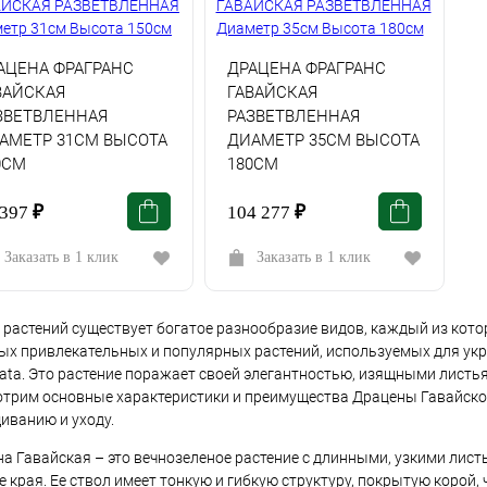
АЦЕНА ФРАГРАНС
ДРАЦЕНА ФРАГРАНС
ВАЙСКАЯ
ГАВАЙСКАЯ
ЗВЕТВЛЕННАЯ
РАЗВЕТВЛЕННАЯ
АМЕТР 31СМ ВЫСОТА
ДИАМЕТР 35СМ ВЫСОТА
0СМ
180СМ
 397
₽
104 277
₽
Заказать в 1 клик
Заказать в 1 клик
 растений существует богатое разнообразие видов, каждый из кот
ых привлекательных и популярных растений, используемых для укр
ata. Это растение поражает своей элегантностью, изящными листьям
трим основные характеристики и преимущества Драцены Гавайской
ванию и уходу.
а Гавайская – это вечнозеленое растение с длинными, узкими лист
 края. Ее ствол имеет тонкую и гибкую структуру, покрытую корой