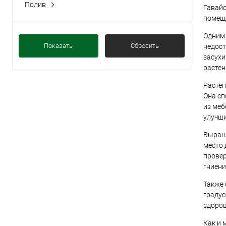
Полив
Гавайс
умеренный
помещ
Одним 
Показать
Сбросить
недост
засухи
растен
Растен
Она сп
из меб
улучши
Выращи
место 
провер
гниени
Также 
градус
здоров
Как и 