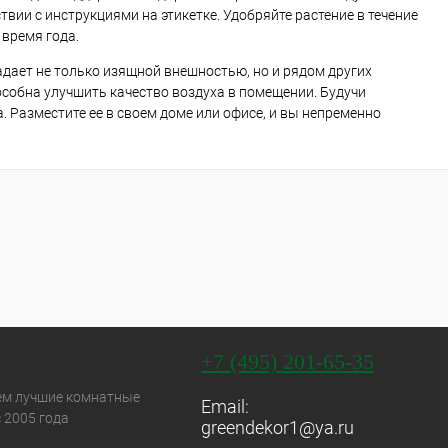
ии с инструкциями на этикетке. Удобряйте растение в течение
 время года.
адает не только изящной внешностью, но и рядом других
особна улучшить качество воздуха в помещении. Будучи
. Разместите ее в своем доме или офисе, и вы непременно
+7 (495) 201-65-35
ем лучшие комнатные
Email:
 2005 года
greendekor1@ya.ru