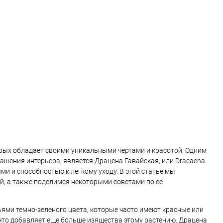
орых обладает своими уникальными чертами и красотой. Одним
ашения интерьера, является Драцена Гавайская, или Dracaena
и и способностью к легкому уходу. В этой статье мы
, а также поделимся некоторыми советами по ее
ьями темно-зеленого цвета, которые часто имеют красные или
, что добавляет еще больше изящества этому растению. Драцена