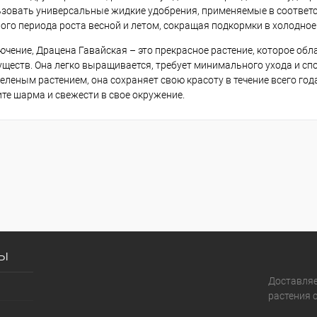
зовать универсальные жидкие удобрения, применяемые в соответств
ого периода роста весной и летом, сокращая подкормки в холодное
ючение, Драцена Гавайская – это прекрасное растение, которое обл
ществ. Она легко выращивается, требует минимального ухода и сп
еленым растением, она сохраняет свою красоту в течение всего года
те шарма и свежести в свое окружение.
сы
Доставля
растения с