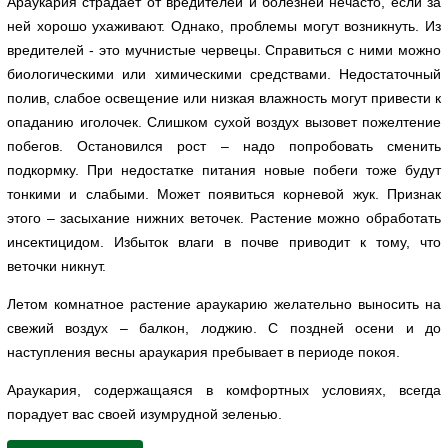
Араукария страдает от вредителей и болезней нечасто, если за
ней хорошо ухаживают. Однако, проблемы могут возникнуть. Из
вредителей - это мучнистые червецы. Справиться с ними можно
биологическими или химическими средствами. Недостаточный
полив, слабое освещение или низкая влажность могут привести к
опаданию иголочек. Слишком сухой воздух вызовет пожелтение
побегов. Остановился рост – надо попробовать сменить
подкормку. При недостатке питания новые побеги тоже будут
тонкими и слабыми. Может появиться корневой жук. Признак
этого – засыхание нижних веточек. Растение можно обработать
инсектицидом. Избыток влаги в почве приводит к тому, что
веточки никнут.
Летом комнатное растение араукарию желательно выносить на
свежий воздух – балкон, лоджию. С поздней осени и до
наступления весны араукария пребывает в периоде покоя.
Араукария, содержащаяся в комфортных условиях, всегда
порадует вас своей изумрудной зеленью.