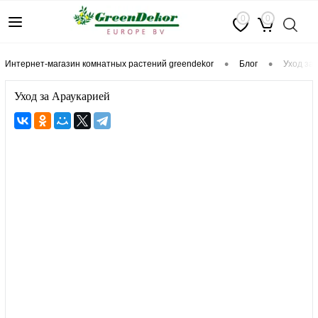
0
0
•
•
интернет-магазин комнатных растений greendekor
блог
уход за
Уход за Араукарией