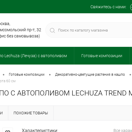
Свяжитесь с нами:
сква,
мсомольский пр-т, 32
фис без самовывоза)
о Lechuza (Лечуза) с автополивом
Готовые композиции
•
•
•
готовые композиции
декоративно-цветущие растения в кашпо
ота 60 см
О С АВТОПОЛИВОМ LECHUZA TREND М
КИ
ПОХОЖИЕ ТОВАРЫ
Характеристики:
Все хара