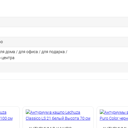
во
для дома / для офиса / для подарка /
о центра