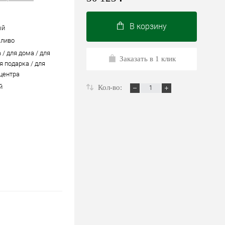
В корзину
ый
сливо
 / для дома / для
Заказать в 1 клик
я подарка / для
 центра
й
Кол-во: