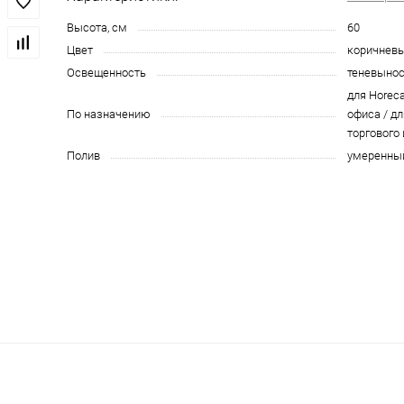
Высота, см
60
Цвет
коричнев
Освещенность
теневыно
для Horeca
По назначению
офиса / дл
торгового
Полив
умеренны