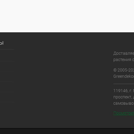
сы
Доставля
растения с
© 2005-20
Greendekor
119146, г
проспект, 
самовыво
Посмотрет