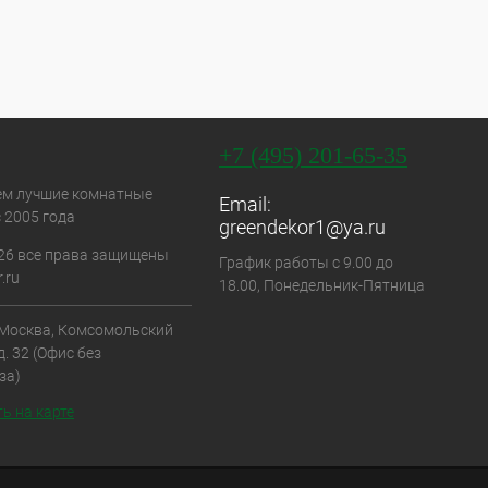
+7 (495) 201-65-35
ем лучшие комнатные
Email:
 2005 года
greendekor1@ya.ru
26 все права защищены
График работы с 9.00 до
.ru
18.00, Понедельник-Пятница
. Москва, Комсомольский
д. 32 (Офис без
за)
ь на карте