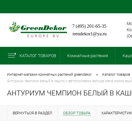
Мо
+7 (495) 201-65-35
Ко
greendekor1@ya.ru
(О
КАТАЛОГ ТОВАРОВ
Комнатные растения
Кашп
•
интернет-магазин комнатных растений greendekor
каталог товаров
антуриум чемпион белый в кашпо с автополивом lechuza trend мокко выс
АНТУРИУМ ЧЕМПИОН БЕЛЫЙ В КАШП
ВЕРНУТЬСЯ В РАЗДЕЛ
ОБЗОР ТОВАРА
ХАРАКТЕРИСТИ