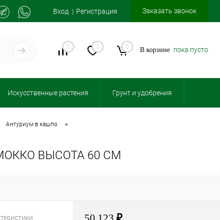
Заказать звонок
Вход
Регистрация
0
0
0
пока пусто
В корзине
Искусственные растения
Грунт и удобрения
•
антуриум в кашпо
ОККО ВЫСОТА 60 СМ
50 123
₽
ктеристики