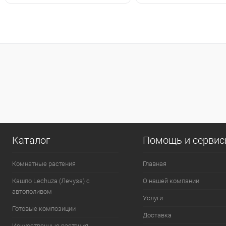
Каталог
Помощь и серви
Комнатные растения
Главная
Кашпо Lechuza (Лечуза) с
О нашей компании
автополивом
Услуги
Готовые композиции
Доставка
Искусственные растения