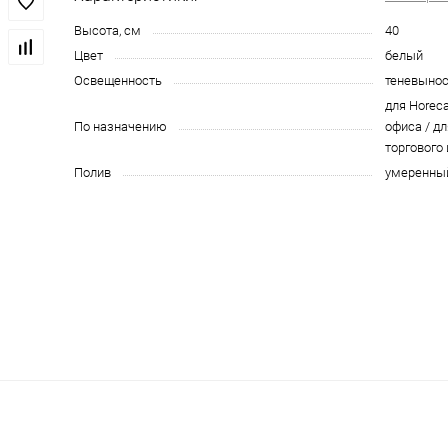
Высота, см
40
Цвет
белый
Освещенность
теневыно
для Horeca
По назначению
офиса / дл
торгового
Полив
умеренны