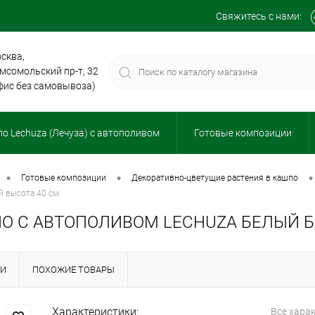
Свяжитесь с нами:
сква,
мсомольский пр-т, 32
фис без самовывоза)
о Lechuza (Лечуза) с автополивом
Готовые композиции
•
•
•
готовые композиции
декоративно-цветущие растения в кашпо
й высота 40 см
О С АВТОПОЛИВОМ LECHUZA БЕЛЫЙ Б
КИ
ПОХОЖИЕ ТОВАРЫ
Характеристики:
Все хара