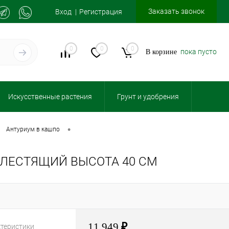
Заказать звонок
Вход
Регистрация
0
0
0
пока пусто
В корзине
Искусственные растения
Грунт и удобрения
•
антуриум в кашпо
ЛЕСТЯЩИЙ ВЫСОТА 40 СМ
11 949
₽
ктеристики