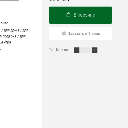
В корзину
сливо
 / для дома / для
Заказать в 1 клик
я подарка / для
 центра
й
Кол-во: