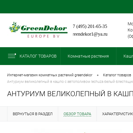
Мо
+7 (495) 201-65-35
Ко
greendekor1@ya.ru
(О
КАТАЛОГ ТОВАРОВ
Комнатные растения
Кашп
•
интернет-магазин комнатных растений greendekor
каталог товаров
антуриум великолепный в кашпо с автополивом lechuza белый блестящи
АНТУРИУМ ВЕЛИКОЛЕПНЫЙ В КАШП
ВЕРНУТЬСЯ В РАЗДЕЛ
ОБЗОР ТОВАРА
ХАРАКТЕРИСТИ