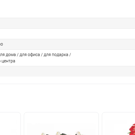
во
для дома / для офиса / для подарка /
о центра