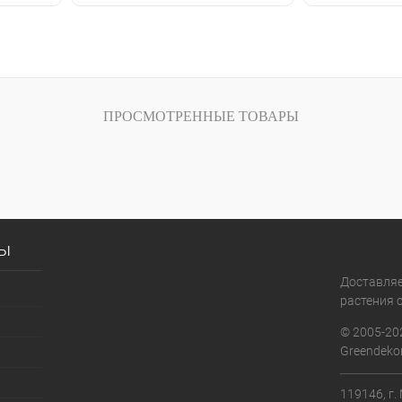
ПРОСМОТРЕННЫЕ ТОВАРЫ
сы
Доставля
растения с
© 2005-20
Greendekor
119146, г