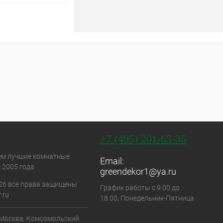
+7 (495) 201-65-35
ем лучшие комнатные
Email:
 2005 года
greendekor1@ya.ru
26 все права защищены
График работы с 9.00 до
.ru
18.00, Понедельник-Пятница
. Москва, Комсомольский