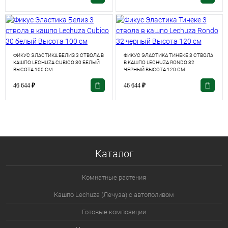
ФИКУС ЭЛАСТИКА БЕЛИЗ 3 СТВОЛА В
ФИКУС ЭЛАСТИКА ТИНЕКЕ 3 СТВОЛА
КАШПО LECHUZA CUBICO 30 БЕЛЫЙ
В КАШПО LECHUZA RONDO 32
ВЫСОТА 100 СМ
ЧЕРНЫЙ ВЫСОТА 120 СМ
46 644
₽
46 644
₽
Каталог
Комнатные растения
Кашпо Lechuza (Лечуза) с автополивом
Готовые композиции