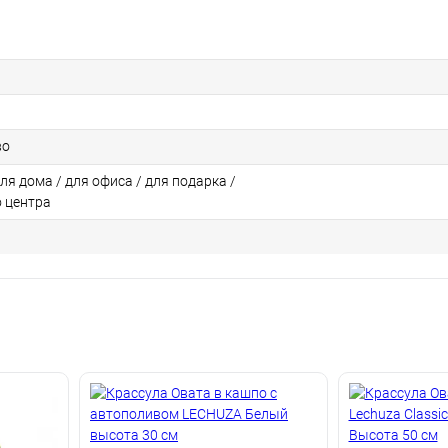
во
для дома / для офиса / для подарка /
о центра