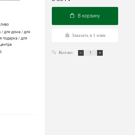
В корзину
сливо
 / для дома / для
Заказать в 1 клик
я подарка / для
 центра
й
Кол-во: