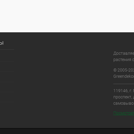
сы
Доставля
растения с
© 2005-20
Greendekor
119146, г
проспект, 
самовыво
Посмотрет