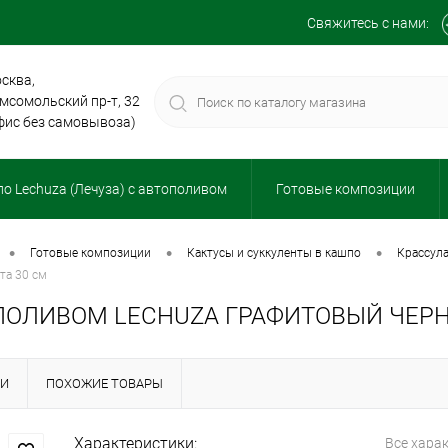
Свяжитесь с нами:
сква,
мсомольский пр-т, 32
фис без самовывоза)
о Lechuza (Лечуза) с автополивом
Готовые композиции
•
•
•
готовые композиции
кактусы и суккуленты в кашпо
крассул
та 30 см
ПОЛИВОМ LECHUZA ГРАФИТОВЫЙ ЧЕРН
КИ
ПОХОЖИЕ ТОВАРЫ
Характеристики:
Все хара