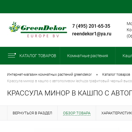
Мо
+7 (495) 201-65-35
Ко
greendekor1@ya.ru
(О
КАТАЛОГ ТОВАРОВ
Комнатные растения
Кашп
•
интернет-магазин комнатных растений greendekor
каталог товаров
крассула минор в кашпо с автополивом lechuza графитовый черный высо
КРАССУЛА МИНОР В КАШПО С АВТО
ВЕРНУТЬСЯ В РАЗДЕЛ
ОБЗОР ТОВАРА
ХАРАКТЕРИСТИ