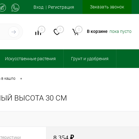
Заказать звонок
Вход
Регистрация
0
0
0
В корзине
пока пусто
Искусственные растения
Грунт и удобрения
•
а в кашпо
ЫЙ ВЫСОТА 30 СМ
8 354
₽
ктеристики