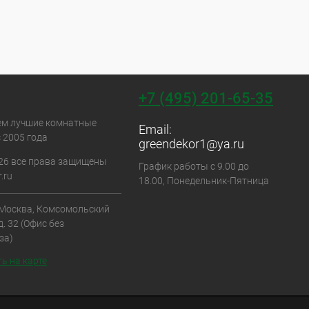
+7 (495) 201-65-35
ем лучшие комнатные
Email:
 2005 года
greendekor1@ya.ru
26 все права защищены
График работы с 9.00 до
.ru
18.00, Понедельник-Пятница
. Москва, Комсомольский
д. 32 (Офис без
за)
ь на карте