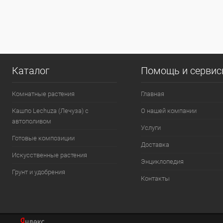
Каталог
Помощь и серви
Комнатные растения
Главная
Кашпо Lechuza (Лечуза) с
О нашей компании
автополивом
Услуги
Готовые композиции
Доставка
Искусственные растения
Энциклопедия
Грунт и удобрения
Контакты