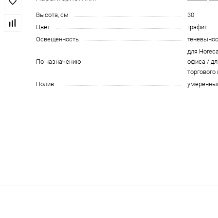
Высота, см
30
Цвет
графит
Освещенность
теневыно
для Horeca
По назначению
офиса / дл
торгового
Полив
умеренны